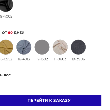
19-4005
— ОТ
90
ДНЕЙ
16-0952
16-4013
17-1502
11-0603
19-3906
ь все
ПЕРЕЙТИ К ЗАКАЗУ