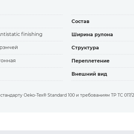
эстера, поэтому обладает качествами, характерными 
Состав
рок.
ntistatic finishing
Ширина рулона
трэнчей
Структура
тонная
Переплетение
Внешний вид
тандарту Оеko-Tex® Standard 100 и требованиям ТР ТС 017/2