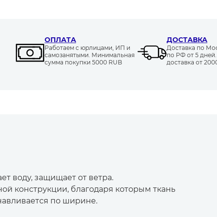
ОПЛАТА
ДОСТАВКА
Работаем с юрлицами, ИП и
Доставка по Моск
самозанятыми. Минимальная
по РФ от 5 дней
сумма покупки 5000 RUB
доставка от 20
ет воду, защищает от ветра.
ной конструкции, благодаря которым ткань
навливается по ширине.
но носится, сохраняет форму и внешний вид.