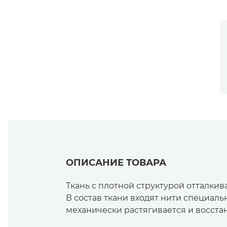
ОПИСАНИЕ ТОВАРА
Ткань с плотной структурой отталкива
В состав ткани входят нити специаль
механически растягивается и восста
Одежда из эластичной ткани комфорт