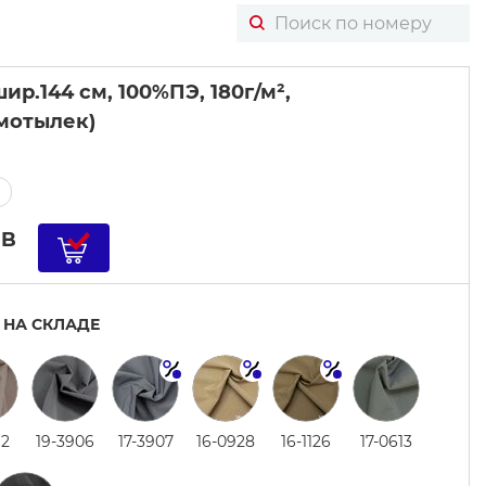
ир.144 см, 100%ПЭ, 180г/м²,
 мотылек)
UB
 НА СКЛАДЕ
12
19-3906
17-3907
16-0928
16-1126
17-0613