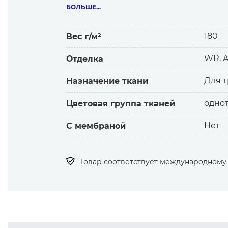
БОЛЬШЕ...
Курточная ткань изготовлена из поли
— Прочная на разрыв и истирание.
180
Вес г/м²
— Не даёт усадку при стирке.
— Сохраняет цвет от выгорания и сти
WR, A
Отделка
— Устойчивая к впитыванию воды.
— Быстро высыхает.
Для 
Назначение ткани
— Отталкивает грязь.
одно
Цветовая группа тканей
Нет
С мембраной
Товар соответствует международному с