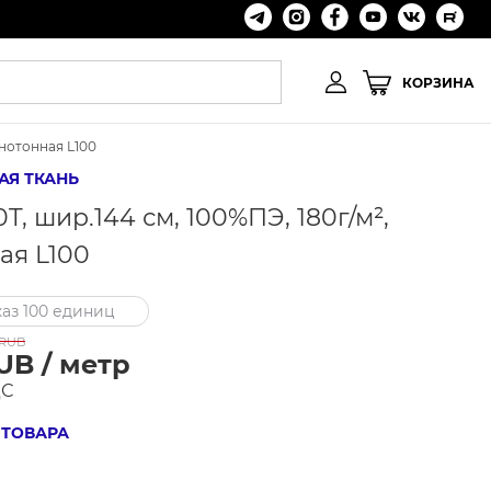
КОРЗИНА
днотонная L100
АЯ ТКАНЬ
T, шир.144 см, 100%ПЭ, 180г/м²,
ая L100
аз 100 единиц
RUB
UB / метр
ДС
 ТОВАРА