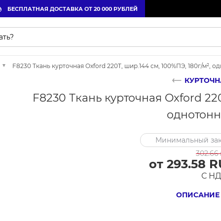
БЕСПЛАТНАЯ ДОСТАВКА ОТ 20 000 РУБЛЕЙ
F8230 Ткань курточная Oxford 220T, шир.144 см, 100%ПЭ, 180г/м², о
КУРТОЧН
F8230 Ткань курточная Oxford 220
однотонн
Минимальный зак
302.66
от 293.58 R
С Н
ОПИСАНИЕ