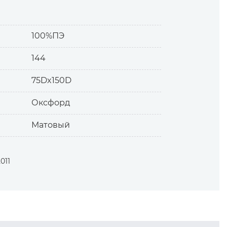
для этого волокна.
100%ПЭ
144
75Dx150D
Оксфорд
Матовый
011