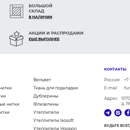
БОЛЬШОЙ
СКЛАД
В НАЛИЧИИ
АКЦИИ И РАСПРОДАЖИ
ЕЩЕ ВЫГОДНЕЕ
КОНТАКТЫ
Вельвет
Россия
+7 
нитки
Ткань для подкладки
E-mail
fu
тки
Дублерины
Адрес
107
д. 1
ые нитки
Флизелины
итки
Утеплители
Утеплители Isosoft
БУДЬТЕ ВСЕ
Утеплители Hoopon