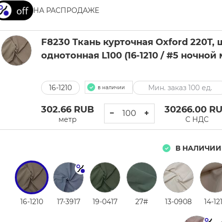
НА РАСПРОДАЖЕ
F8230 Ткань курточная Oxford 220T, ш
однотонная L100 (16-1210 / #5 ночной
16-1210
Мин. заказ 100 ед.
в наличии
302.66
RUB
30266.00
R
−
+
метр
С НДС
В НАЛИЧИИ
16-1210
17-3917
19-0417
27#
13-0908
14-12