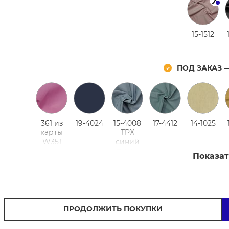
15-1512
ПОД ЗАКАЗ 
361 из
19-4024
15-4008
17-4412
14-1025
карты
TPX
W351
синий
туман
Показат
ПРОДОЛЖИТЬ ПОКУПКИ