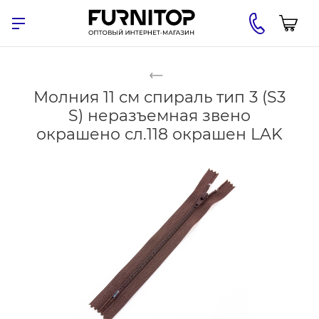
Молния 11 см спираль тип 3 (S3
S) неразъемная звено
окрашено сл.118 окрашен LAK