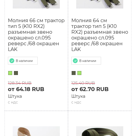
Молния 66 см трактор
Молния 64 см
тип 5 (K10 RX2)
трактор тип 5 (K10
разъемная звено
RX2) разъемная звено
окрашено сл.095
окрашено сл.095
реверс /68 окрашен
реверс /68 окрашен
LAK
LAK
В наличии
В наличии
128.34 RUB
125.40 RUB
от 64.18 RUB
от 62.70 RUB
Штука
Штука
с ндс
с ндс