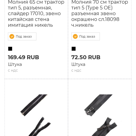
Молния 65 см трактор
Молния 70 см трактор
тип 5, разъемная,
тип 5 (Type 5 OE)
слайдер 17010, звено
разъемная звено
китайская стена
окрашено сл.18098
имитация никель
ч.никель
Под заказ
Под заказ
169.49 RUB
72.50 RUB
Штука
Штука
с ндс
с ндс