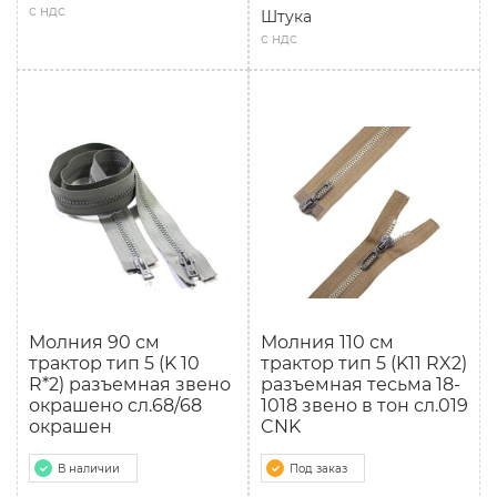
с ндс
Штука
с ндс
Молния 90 см
Молния 110 см
трактор тип 5 (K 10
трактор тип 5 (K11 RX2)
R*2) разъемная звено
разъемная тесьма 18-
окрашено сл.68/68
1018 звено в тон сл.019
окрашен
CNK
В наличии
Под заказ