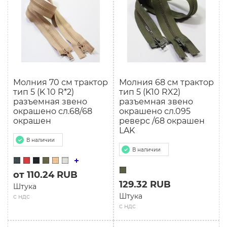
Молния 70 см трактор
Молния 68 см трактор
тип 5 (K 10 R*2)
тип 5 (K10 RX2)
разъемная звено
разъемная звено
окрашено сл.68/68
окрашено сл.095
окрашен
реверс /68 окрашен
LAK
В наличии
В наличии
от 110.24 RUB
129.32 RUB
Штука
Штука
с ндс
с ндс