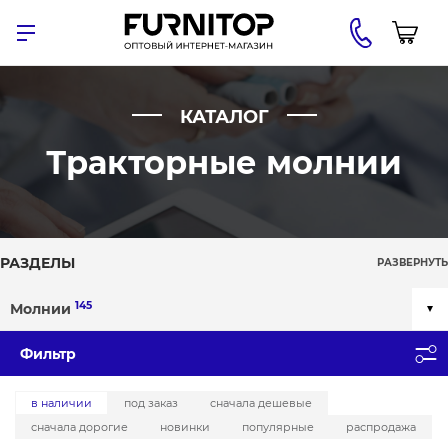
КАТАЛОГ
Тракторные молнии
РАЗДЕЛЫ
РАЗВЕРНУТЬ
145
Молнии
Фильтр
в наличии
под заказ
сначала дешевые
сначала дорогие
новинки
популярные
распродажа