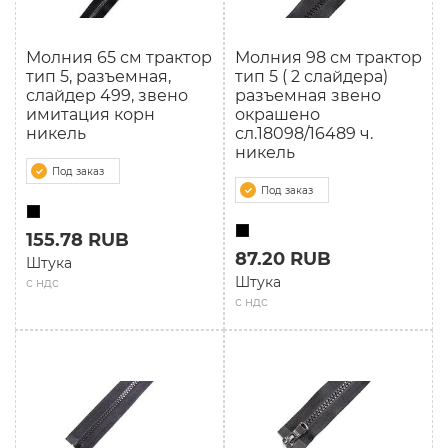
Молния 65 см трактор
Молния 98 см трактор
тип 5, разъемная,
тип 5 ( 2 слайдера)
слайдер 499, звено
разъемная звено
имитация корн
окрашено
никель
сл.18098/16489 ч.
никель
Под заказ
Под заказ
155.78 RUB
87.20 RUB
Штука
Штука
с ндс
с ндс