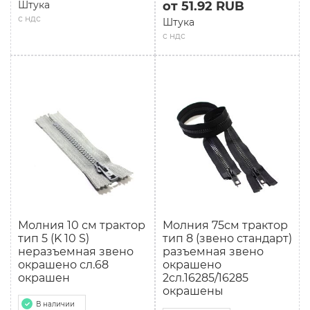
Штука
от 51.92 RUB
с ндс
Штука
с ндс
Молния 10 см трактор
Молния 75см трактор
тип 5 (K 10 S)
тип 8 (звено стандарт)
неразъемная звено
разъемная звено
окрашено сл.68
окрашено
окрашен
2сл.16285/16285
окрашены
В наличии