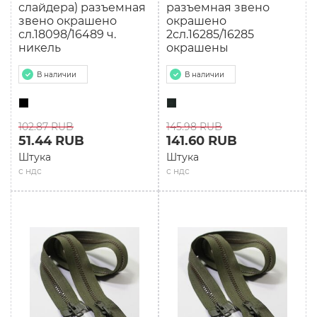
слайдера) разъемная
разъемная звено
звено окрашено
окрашено
сл.18098/16489 ч.
2сл.16285/16285
никель
окрашены
В наличии
В наличии
102.87 RUB
145.98 RUB
51.44 RUB
141.60 RUB
Штука
Штука
с ндс
с ндс