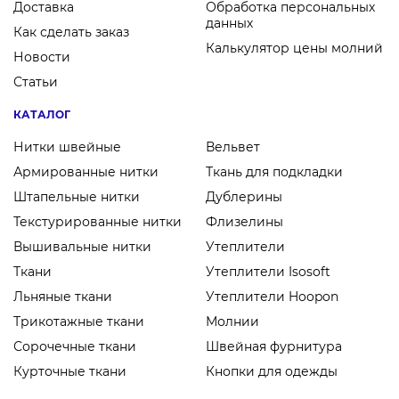
Доставка
Обработка персональных
данных
Как сделать заказ
Калькулятор цены молний
Новости
Статьи
КАТАЛОГ
Нитки швейные
Вельвет
Армированные нитки
Ткань для подкладки
Штапельные нитки
Дублерины
Текстурированные нитки
Флизелины
Вышивальные нитки
Утеплители
Ткани
Утеплители Isosoft
Льняные ткани
Утеплители Hoopon
Трикотажные ткани
Молнии
Сорочечные ткани
Швейная фурнитура
Курточные ткани
Кнопки для одежды