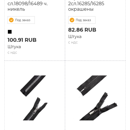
сл.18098/16489 ч.
2сл.16285/16285
никель
окрашены
Под заказ
Под заказ
82.86 RUB
Штука
100.91 RUB
с ндс
Штука
с ндс