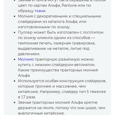
Звенья и лента могут быть окрашены в любой
цвет по картам Альфа, Pantone или по
образцу
ткани
.
Молния с декоративными и специальными
слайдерами из каталога Альфа, или
изготовленными по эскизу.
Пуллер может быть изготовлен с логотипом
по эскизу клиента одним из способов —
тампонная печать, лазерная гравировка,
выдавливание на металле, литьё под
давлением.
Молнию
тракторную разъёмную можно
купить с нижним слайдером-автоматом.
Какие преимущества тракторных молний
Альфа
Используется особая конструкция слайдеров,
которые прочнее и массивнее, чем
китайские. Например, слайдер тип 5 тяжелее
в 1,7 раза.
Звенья тракторных молний Альфа крепче
держатся на ленте, потому что они шире, чем
аналогичные китайские.