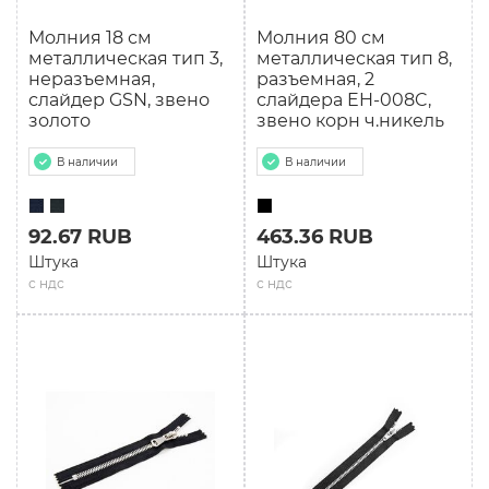
Молния 18 см
Молния 80 см
металлическая тип 3,
мeталлическая тип 8,
неразъемная,
разъемная, 2
слайдер GSN, звено
слайдера EH-008C,
золото
звено корн ч.никель
В наличии
В наличии
92.67 RUB
463.36 RUB
Штука
Штука
с ндс
с ндс