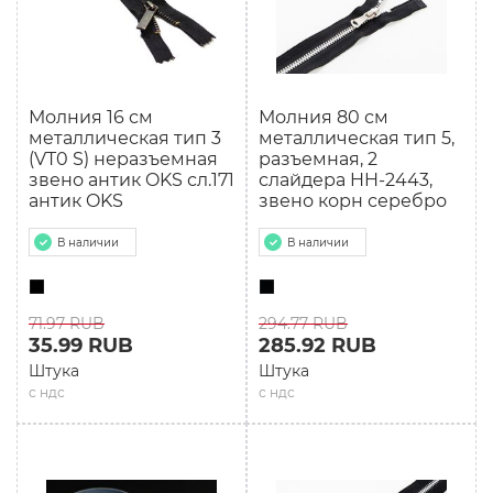
Молния 16 см
Молния 80 см
мeталлическая тип 3
мeталлическая тип 5,
(VT0 S) неразъемная
разъемная, 2
звено антик OKS сл.171
слайдера HH-2443,
антик OKS
звено корн серебро
В наличии
В наличии
71.97 RUB
294.77 RUB
35.99 RUB
285.92 RUB
Штука
Штука
с ндс
с ндс