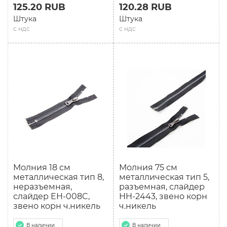
125.20 RUB
120.28 RUB
Штука
Штука
с ндс
с ндс
Молния 18 см
Молния 75 см
мeталлическая тип 8,
мeталлическая тип 5,
неразъемная,
разъемная, слайдер
слайдер EH-008C,
HH-2443, звено корн
звено корн ч.никель
ч.никель
В наличии
В наличии