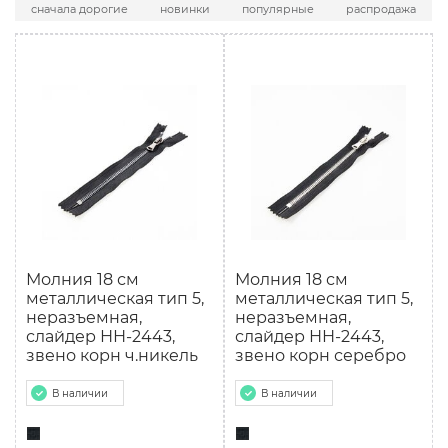
сначала дорогие
новинки
популярные
распродажа
Молния 18 см
Молния 18 см
мeталлическая тип 5,
мeталлическая тип 5,
неразъемная,
неразъемная,
слайдер НН-2443,
слайдер НН-2443,
звено корн ч.никель
звено корн серебро
В наличии
В наличии