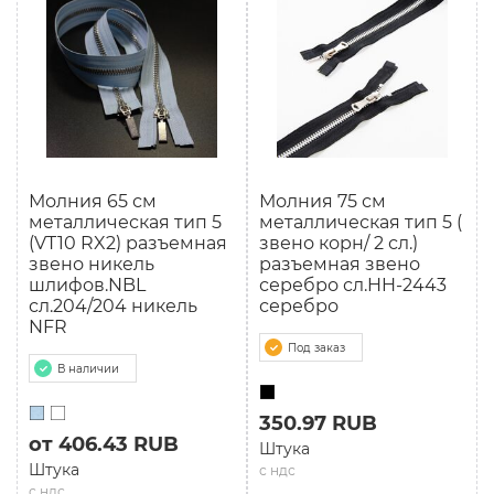
Молния 65 см
Молния 75 см
мeталлическая тип 5
мeталлическая тип 5 (
(VT10 RX2) разъемная
звено корн/ 2 сл.)
звено никель
разъемная звено
шлифов.NBL
серебро сл.HH-2443
сл.204/204 никель
серебро
NFR
Под заказ
В наличии
350.97 RUB
от 406.43 RUB
Штука
Штука
с ндс
с ндс