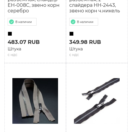
EH-008C, звено корн
слайдера HH-2443,
серебро
звено корн ч.никель
В наличии
В наличии
483.07 RUB
349.98 RUB
Штука
Штука
с ндс
с ндс