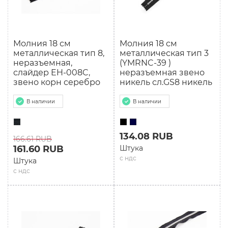
Молния 18 см
Молния 18 см
мeталлическая тип 8,
мeталлическая тип 3
неразъемная,
(YMRNC-39 )
слайдер EH-008C,
неразъемная звено
звено корн серебро
никель сл.GS8 никель
В наличии
В наличии
134.08 RUB
166.61 RUB
161.60 RUB
Штука
с ндс
Штука
с ндс