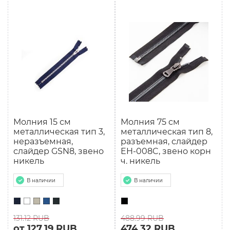
Молния 15 см
Молния 75 см
металлическая тип 3,
мeталлическая тип 8,
неразъемная,
разъемная, слайдер
слайдер GSN8, звено
EH-008C, звено корн
никель
ч. никель
В наличии
В наличии
131.12 RUB
488.99 RUB
от 127.19 RUB
474.32 RUB