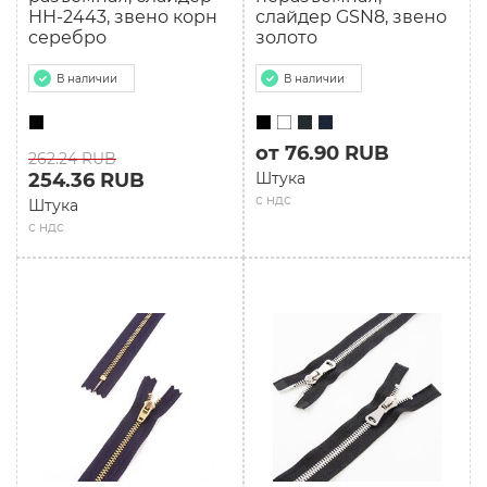
НН-2443, звено корн
слайдер GSN8, звено
серебро
золото
В наличии
В наличии
от 76.90 RUB
262.24 RUB
254.36 RUB
Штука
с ндс
Штука
с ндс