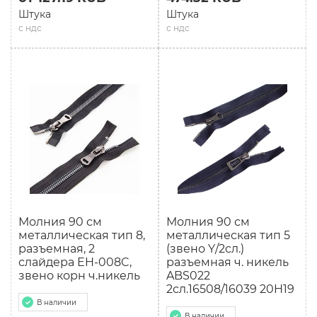
Штука
Штука
с ндс
с ндс
Молния 90 см
Молния 90 см
мeталлическая тип 8,
мeталлическая тип 5
разъемная, 2
(звено Y/2cл.)
слайдера EH-008C,
разъемная ч. никель
звено корн ч.никель
ABS022
2сл.16508/16039 20H19
В наличии
В наличии