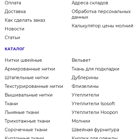
Оплата
Адреса складов
Доставка
Обработка персональных
данных
Как сделать заказ
Калькулятор цены молний
Новости
Статьи
КАТАЛОГ
Нитки швейные
Вельвет
Армированные нитки
Ткань для подкладки
Штапельные нитки
Дублерины
Текстурированные нитки
Флизелины
Вышивальные нитки
Утеплители
Ткани
Утеплители Isosoft
Льняные ткани
Утеплители Hoopon
Трикотажные ткани
Молнии
Сорочечные ткани
Швейная фурнитура
Курточные ткани
Кнопки для одежды