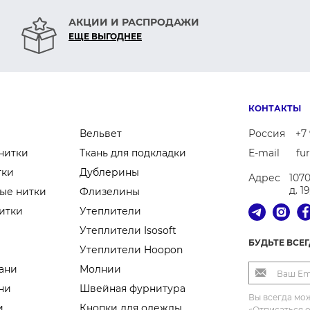
АКЦИИ И РАСПРОДАЖИ
ЕЩЕ ВЫГОДНЕЕ
КОНТАКТЫ
Вельвет
Россия
+7 
нитки
Ткань для подкладки
E-mail
fu
тки
Дублерины
Адрес
107
д. 1
ые нитки
Флизелины
итки
Утеплители
Утеплители Isosoft
БУДЬТЕ ВСЕ
Утеплители Hoopon
ани
Молнии
ни
Швейная фурнитура
Вы всегда мож
и
Кнопки для одежды
«Отписаться 