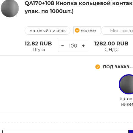
QA170+108 Кнопка кольцевой контакт
упак. по 1000шт.)
матовый никель
Мин. заказ
под заказ
12.82
RUB
1282.00
RUB
−
+
Штука
С НДС
ПОД ЗАКАЗ 
матов
нике