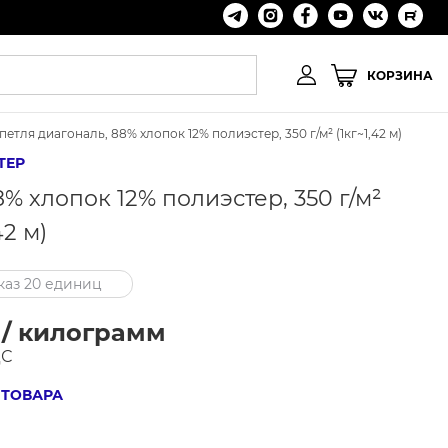
КОРЗИНА
петля диагональ, 88% хлопок 12% полиэстер, 350 г/м² (1кг~1,42 м)
ТЕР
8% хлопок 12% полиэстер, 350 г/м²
42 м)
аз 20 единиц
 / килограмм
ДС
 ТОВАРА