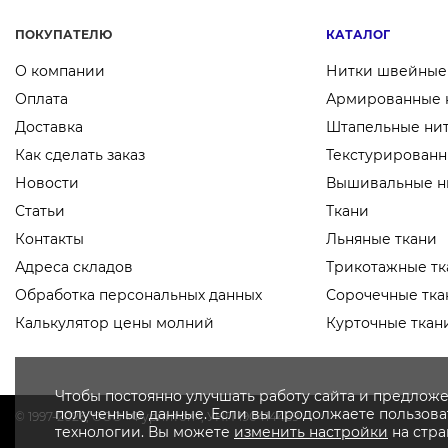
ПОКУПАТЕЛЮ
КАТАЛОГ
О компании
Нитки швейные
Оплата
Армированные 
Доставка
Штапельные ни
Как сделать заказ
Текстурированн
Новости
Вышивальные н
Статьи
Ткани
Контакты
Льняные ткани
Адреса складов
Трикотажные тк
Обработка персональных данных
Сорочечные тка
Калькулятор цены молний
Курточные ткан
Чтобы постоянно улучшать работу сайта и предложе
полученные данные. Если вы продолжаете пользоват
© 1997-2026, OOO «Фурнитоп», УНП 190414469
технологии. Вы можете
изменить настройки
на стр