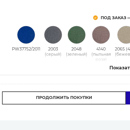
ПОД ЗАКАЗ 
PW37752/2011
2003
2048
4140
2065 (4
(серый)
(зеленый)
(пыльная
(беже
роза)
Показат
4174
(серый)
ПРОДОЛЖИТЬ ПОКУПКИ