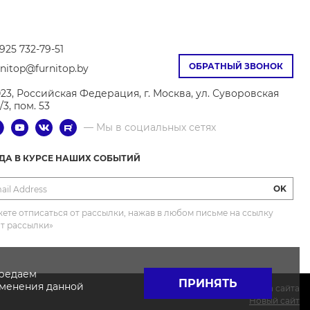
925 732-79-51
ОБРАТНЫЙ ЗВОНОК
rnitop@furnitop.by
023, Российская Федерация, г. Москва, ул. Суворовская
9/3, пом. 53
— Мы в социальных сетях
ГДА В КУРСЕ НАШИХ СОБЫТИЙ
OK
ете отписаться от рассылки, нажав в любом письме на ссылку
от рассылки»
ередаем
ПРИНЯТЬ
именения данной
Поддержка сайта
Новый сайт