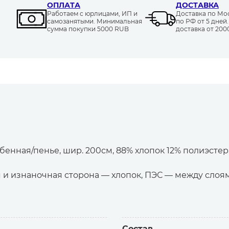
ОПЛАТА
ДОСТАВКА
Работаем с юрлицами, ИП и
Доставка по Моск
самозанятыми. Минимальная
по РФ от 5 дней
сумма покупки 5000 RUB
доставка от 20
бенная/пенье, шир. 200см, 88% хлопок 12% полиэстер,
 и изнаночная сторона — хлопок, ПЭС — между слоям
икотаж для спортивных костюмов и другой одежды 
красит одежду, которая расстёгивается по длине.
Состав