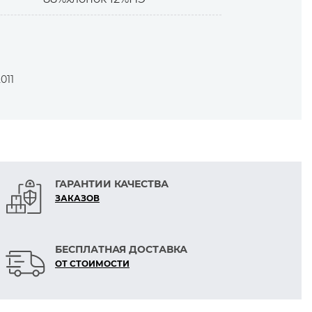
утых мелких петель.
011
сли жарко.
ГАРАНТИИ КАЧЕСТВА
ЗАКАЗОВ
БЕСПЛАТНАЯ ДОСТАВКА
ОТ СТОИМОСТИ