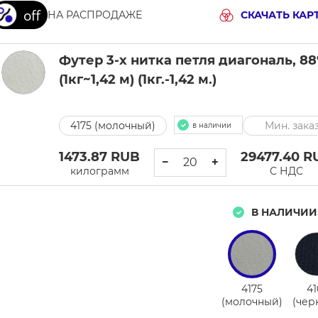
НА РАСПРОДАЖЕ
СКАЧАТЬ КАР
Футер 3-х нитка петля диагональ, 88
(1кг~1,42 м) (1кг.-1,42 м.)
4175 (молочный)
Мин. заказ
в наличии
1473.87
RUB
29477.40
R
−
+
килограмм
С НДС
В НАЛИЧИИ
4175
41
(молочный)
(чер