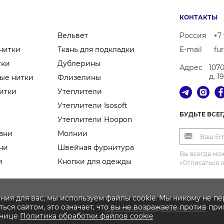
КОНТАКТЫ
Вельвет
Россия
+7 
нитки
Ткань для подкладки
E-mail
fu
тки
Дублерины
Адрес
107
д. 1
ые нитки
Флизелины
итки
Утеплители
Утеплители Isosoft
БУДЬТЕ ВСЕ
Утеплители Hoopon
ани
Молнии
ни
Швейная фурнитура
Вы всегда мож
и
Кнопки для одежды
«Отписаться 
ния для вас, мы используем файлы cookie. Мы никому не п
ься сайтом, это означает, что вы не возражаете против пр
Политика конфиденциальности
анице
Политика
обработки файлов
cookie