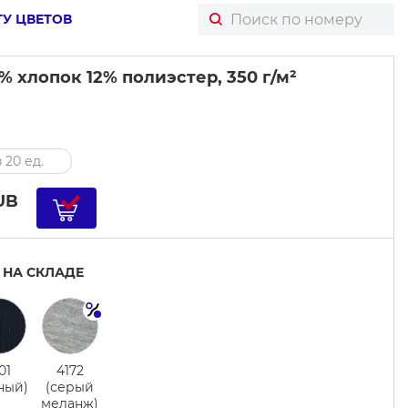
ТУ ЦВЕТОВ
% хлопок 12% полиэстер, 350 г/м²
 20 ед.
UB
 НА СКЛАДЕ
01
4172
ный)
(серый
меланж)