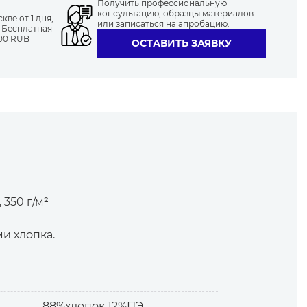
Получить профессиональную
консультацию, образцы материалов
ве от 1 дня,
или записаться на апробацию.
. Бесплатная
000 RUB
ОСТАВИТЬ ЗАЯВКУ
 350 г/м²
и хлопка.
повышенного комфорта.
88%хлопок 12%ПЭ