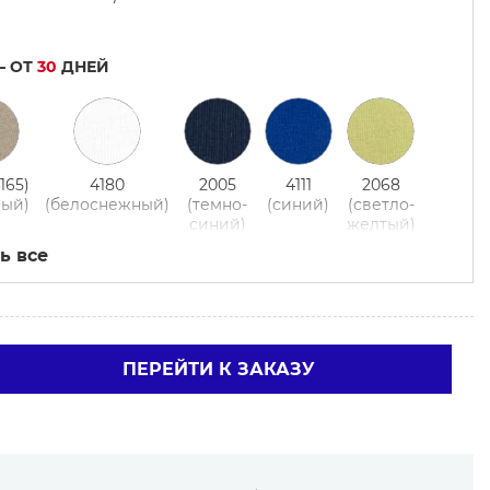
— ОТ
30
ДНЕЙ
165)
4180
2005
4111
2068
вый)
(белоснежный)
(темно-
(синий)
(светло-
синий)
желтый)
ь все
2045
(хаки)
ПЕРЕЙТИ К ЗАКАЗУ