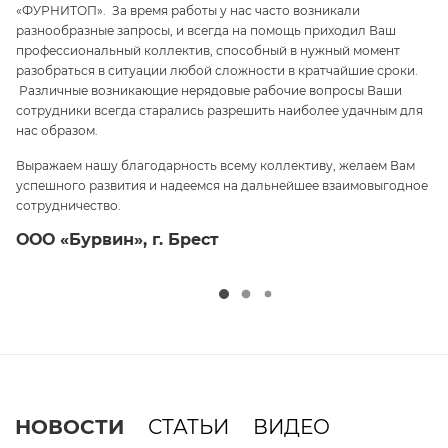
«ФУРНИТОП». За время работы у нас часто возникали
па
разнообразные запросы, и всегда на помощь приходил Ваш
ги
профессиональный коллектив, способный в нужный момент
ре
 и
разобраться в ситуации любой сложности в кратчайшие сроки.
п
Различные возникающие нерядовые рабочие вопросы Ваши
и 
сотрудники всегда старались разрешить наиболее удачным для
С
нас образом.
те
Выражаем нашу благодарность всему коллективу, желаем Вам
э
успешного развития и надеемся на дальнейшее взаимовыгодное
ср
сотрудничество.
О
ООО «Бурвин», г. Брест
НОВОСТИ
СТАТЬИ
ВИДЕО