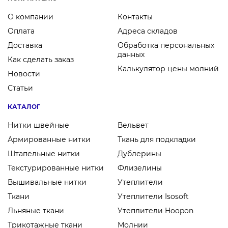
О компании
Контакты
Оплата
Адреса складов
Доставка
Обработка персональных
данных
Как сделать заказ
Калькулятор цены молний
Новости
Статьи
КАТАЛОГ
Нитки швейные
Вельвет
Армированные нитки
Ткань для подкладки
Штапельные нитки
Дублерины
Текстурированные нитки
Флизелины
Вышивальные нитки
Утеплители
Ткани
Утеплители Isosoft
Льняные ткани
Утеплители Hoopon
Трикотажные ткани
Молнии