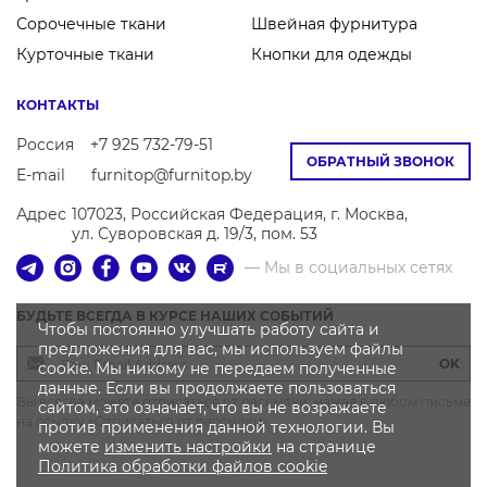
Сорочечные ткани
Швейная фурнитура
Курточные ткани
Кнопки для одежды
КОНТАКТЫ
Россия
+7 925 732-79-51
ОБРАТНЫЙ ЗВОНОК
E-mail
furnitop@furnitop.by
Адрес
107023, Российская Федерация, г. Москва,
ул. Суворовская д. 19/3, пом. 53
— Мы в социальных сетях
БУДЬТЕ ВСЕГДА В КУРСЕ НАШИХ СОБЫТИЙ
Чтобы постоянно улучшать работу сайта и
предложения для вас, мы используем файлы
OK
cookie. Мы никому не передаем полученные
данные. Если вы продолжаете пользоваться
Вы всегда можете отписаться от рассылки, нажав в любом письме
сайтом, это означает, что вы не возражаете
на ссылку «Отписаться от рассылки»
против применения данной технологии. Вы
можете
изменить настройки
на странице
Политика
обработки файлов
cookie