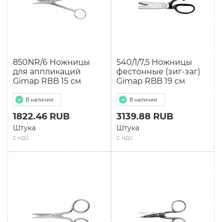
850NR/6 Ножницы
540/1/7,5 Ножницы
для аппликаций
фестонные (зиг-заг)
Gimap RBB 15 см
Gimap RBB 19 см
В наличии
В наличии
1822.46 RUB
3139.88 RUB
Штука
Штука
с ндс
с ндс