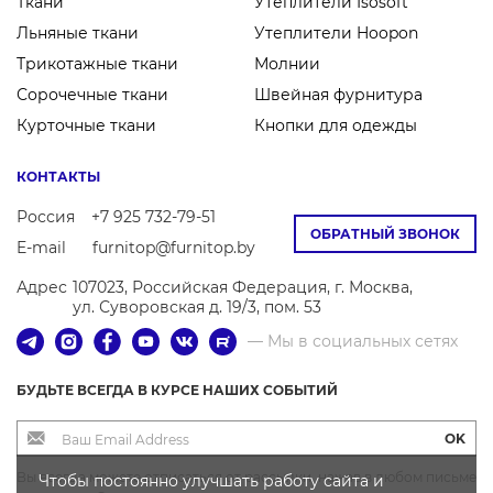
Ткани
Утеплители Isosoft
Льняные ткани
Утеплители Hoopon
Трикотажные ткани
Молнии
Сорочечные ткани
Швейная фурнитура
Курточные ткани
Кнопки для одежды
КОНТАКТЫ
Россия
+7 925 732-79-51
ОБРАТНЫЙ ЗВОНОК
E-mail
furnitop@furnitop.by
Адрес
107023, Российская Федерация, г. Москва,
ул. Суворовская д. 19/3, пом. 53
— Мы в социальных сетях
БУДЬТЕ ВСЕГДА В КУРСЕ НАШИХ СОБЫТИЙ
OK
Вы всегда можете отписаться от рассылки, нажав в любом письме
Чтобы постоянно улучшать работу сайта и