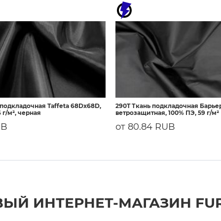
 подкладочная Taffeta 68Dх68D,
290T Ткань подкладочная Барье
 г/м², черная
ветрозащитная, 100% ПЭ, 59 г/м²
UB
от 80.84 RUB
ЫЙ ИНТЕРНЕТ-МАГАЗИН FU