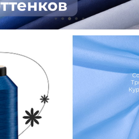
м
Со
Тр
Кур
И