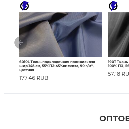
6010L Ткань подкладочная поливискоза
190T Ткань
шир.148 см, 55%ПЭ 45%вискоза, 90 г/м²,
100% ПЭ, 56
цветная
57.18 R
177.46 RUB
ОПТОВ