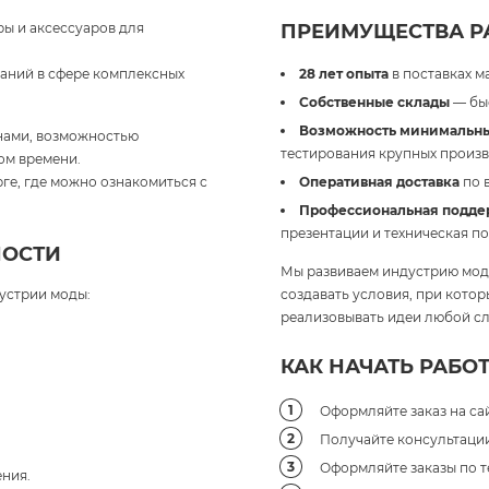
ы и аксессуаров для
ПРЕИМУЩЕСТВА РА
паний в сфере комплексных
28 лет опыта
в поставках м
Собственные склады
— быс
Возможность минимальны
нами, возможностью
тестирования крупных произв
ом времени.
ге, где можно ознакомиться с
Оперативная доставка
по 
Профессиональная подде
презентации и техническая п
НОСТИ
Мы развиваем индустрию моды
устрии моды:
создавать условия, при кото
реализовывать идеи любой сл
КАК НАЧАТЬ РАБОТ
Оформляйте заказ на сай
Получайте консультации 
Оформляйте заказы по т
ния.