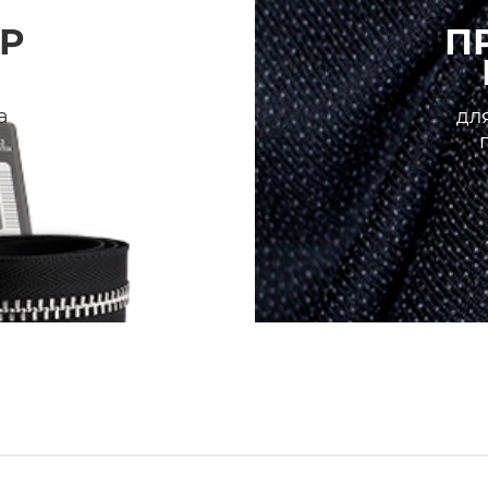
Р
П
а
для