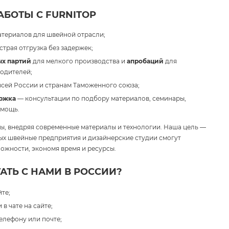
БОТЫ С FURNITOP
атериалов для швейной отрасли;
трая отгрузка без задержек;
х партий
для мелкого производства и
апробаций
для
одителей;
всей России и странам Таможенного союза;
ржка
— консультации по подбору материалов, семинары,
омощь.
, внедряя современные материалы и технологии. Наша цель —
рых швейные предприятия и дизайнерские студии смогут
ожности, экономя время и ресурсы.
АТЬ С НАМИ В РОССИИ?
те;
в чате на сайте;
елефону или почте;