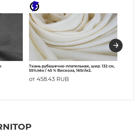
р
Ткань рубашечно-плательная, шир. 132 см,
3080 Д
55%лён / 45 % Вискоза, 165г/м2.
50г/м²
от 458.43 RUB
108.
RNITOP