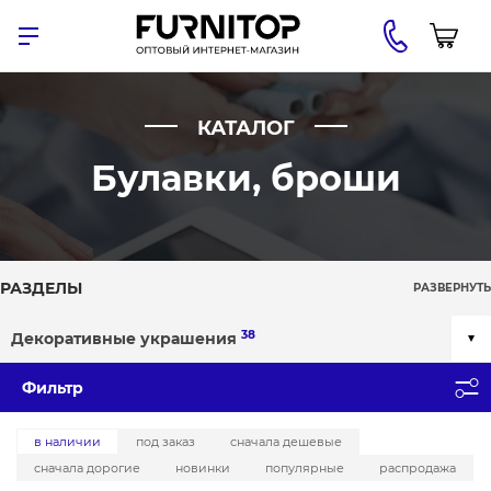
КАТАЛОГ
Булавки, броши
РАЗДЕЛЫ
РАЗВЕРНУТЬ
38
Декоративные украшения
Фильтр
в наличии
под заказ
сначала дешевые
сначала дорогие
новинки
популярные
распродажа