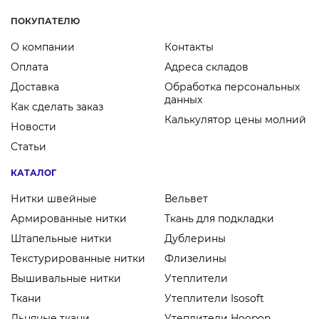
ПОКУПАТЕЛЮ
О компании
Контакты
Оплата
Адреса складов
Доставка
Обработка персональных
данных
Как сделать заказ
Калькулятор цены молний
Новости
Статьи
КАТАЛОГ
Нитки швейные
Вельвет
Армированные нитки
Ткань для подкладки
Штапельные нитки
Дублерины
Текстурированные нитки
Флизелины
Вышивальные нитки
Утеплители
Ткани
Утеплители Isosoft
Льняные ткани
Утеплители Hoopon