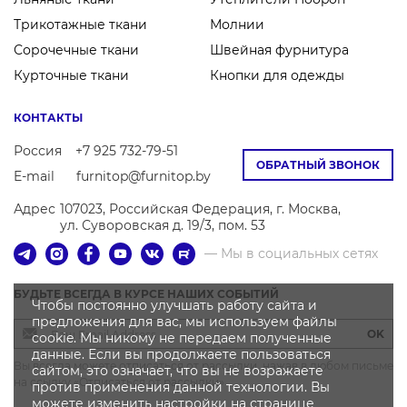
Трикотажные ткани
Молнии
Сорочечные ткани
Швейная фурнитура
Курточные ткани
Кнопки для одежды
КОНТАКТЫ
Россия
+7 925 732-79-51
ОБРАТНЫЙ ЗВОНОК
E-mail
furnitop@furnitop.by
Адрес
107023, Российская Федерация, г. Москва,
ул. Суворовская д. 19/3, пом. 53
— Мы в социальных сетях
БУДЬТЕ ВСЕГДА В КУРСЕ НАШИХ СОБЫТИЙ
Чтобы постоянно улучшать работу сайта и
предложения для вас, мы используем файлы
OK
cookie. Мы никому не передаем полученные
данные. Если вы продолжаете пользоваться
Вы всегда можете отписаться от рассылки, нажав в любом письме
сайтом, это означает, что вы не возражаете
на ссылку «Отписаться от рассылки»
против применения данной технологии. Вы
можете
изменить настройки
на странице