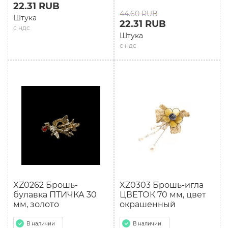
22.31 RUB
44.60 RUB
Штука
22.31 RUB
с ндс
Штука
с ндс
XZ0262 Брошь-
XZ0303 Брошь-игла
булавка ПТИЧКА 30
ЦВЕТОК 70 мм, цвет
мм, золото
окрашенный
В наличии
В наличии