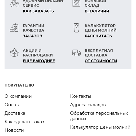
УДОБНЫЙ ОНЛАЙН-
БОЛЬШОЙ
электризуется.
СЕРВИС
СКЛАД
КАК ЗАКАЗАТЬ
В НАЛИЧИИ
Важно! Подкладочные ткани FURNITOP
выделяются стабильно хорошим качеством.
ГАРАНТИИ
КАЛЬКУЛЯТОР
КАЧЕСТВА
ЦЕНЫ МОЛНИЙ
Внешние пороки в допустимых пределах.
ЗАКАЗОВ
РАСCЧИТАТЬ
АКЦИИ И
БЕСПЛАТНАЯ
РАСПРОДАЖИ
ДОСТАВКА
ЕЩЕ ВЫГОДНЕЕ
ОТ СТОИМОСТИ
ПОКУПАТЕЛЮ
О компании
Контакты
Оплата
Адреса складов
Доставка
Обработка персональных
данных
Как сделать заказ
Калькулятор цены молний
Новости