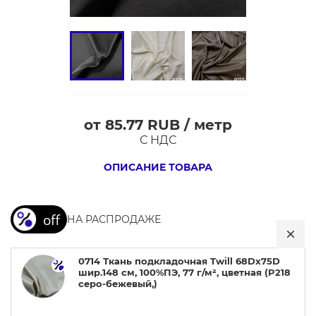
от 85.77 RUB / метр
0714
С НДС
Ткань
подкладочная
ОПИСАНИЕ ТОВАРА
Twill
68Dх75D
НА РАСПРОДАЖЕ
шир.148
см,
100%ПЭ,
0714 Ткань подкладочная Twill 68Dх75D
шир.148 см, 100%ПЭ, 77 г/м², цветная (P218
77
серо-бежевый,)
г/
м²,