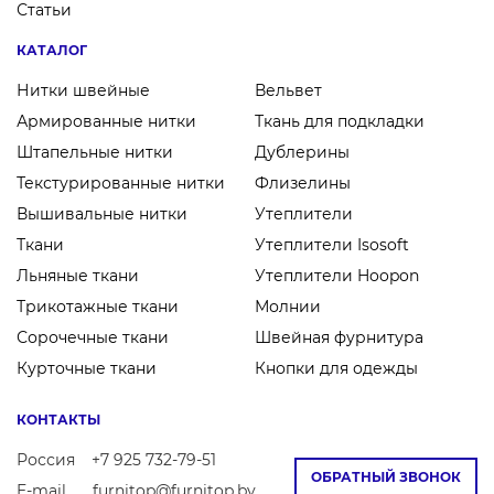
Статьи
КАТАЛОГ
Нитки швейные
Вельвет
Армированные нитки
Ткань для подкладки
Штапельные нитки
Дублерины
Текстурированные нитки
Флизелины
Вышивальные нитки
Утеплители
Ткани
Утеплители Isosoft
Льняные ткани
Утеплители Hoopon
Трикотажные ткани
Молнии
Сорочечные ткани
Швейная фурнитура
Курточные ткани
Кнопки для одежды
КОНТАКТЫ
Россия
+7 925 732-79-51
ОБРАТНЫЙ ЗВОНОК
E-mail
furnitop@furnitop.by