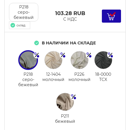
цветная
P218
серо-
103.28
RUB
бежевый
С НДС
склад
В НАЛИЧИИ НА СКЛАДЕ
P218
12-1404
P226
18-0000
серо-
молочный
молочный
TCX
бежевый
P211
бежевый