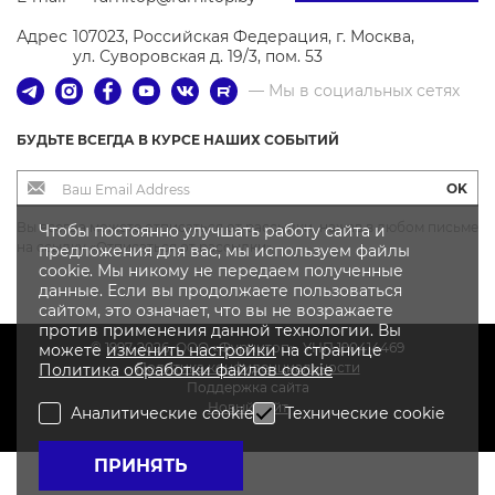
Адрес
107023, Российская Федерация, г. Москва,
ул. Суворовская д. 19/3, пом. 53
— Мы в социальных сетях
БУДЬТЕ ВСЕГДА В КУРСЕ НАШИХ СОБЫТИЙ
OK
Вы всегда можете отписаться от рассылки, нажав в любом письме
Чтобы постоянно улучшать работу сайта и
на ссылку «Отписаться от рассылки»
предложения для вас, мы используем файлы
cookie. Мы никому не передаем полученные
данные. Если вы продолжаете пользоваться
сайтом, это означает, что вы не возражаете
против применения данной технологии. Вы
© 1997-2026, OOO «Фурнитоп», УНП 190414469
можете
изменить настройки
на странице
Политика конфиденциальности
Политика
обработки файлов
cookie
Поддержка сайта
Новый сайт
Аналитические cookie
Технические cookie
ПРИНЯТЬ