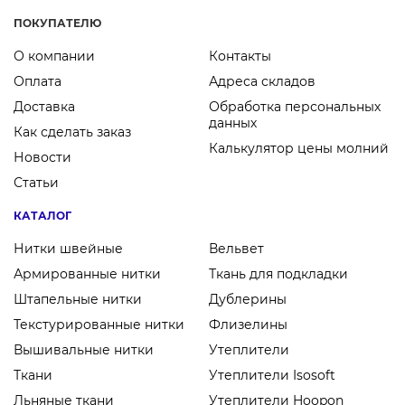
ПОКУПАТЕЛЮ
О компании
Контакты
Оплата
Адреса складов
Доставка
Обработка персональных
данных
Как сделать заказ
Калькулятор цены молний
Новости
Статьи
КАТАЛОГ
Нитки швейные
Вельвет
Армированные нитки
Ткань для подкладки
Штапельные нитки
Дублерины
Текстурированные нитки
Флизелины
Вышивальные нитки
Утеплители
Ткани
Утеплители Isosoft
Льняные ткани
Утеплители Hoopon