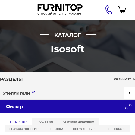
КАТАЛОГ
Isosoft
РАЗДЕЛЫ
РАЗВЕРНУТЬ
22
Утеплители
Фильтр
в наличии
под заказ
сначала дешевые
сначала дорогие
новинки
популярные
распродажа