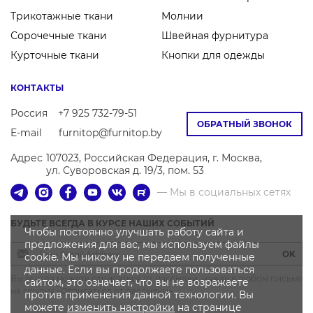
Трикотажные ткани
Молнии
Сорочечные ткани
Швейная фурнитура
Курточные ткани
Кнопки для одежды
КОНТАКТЫ
Россия
+7 925 732-79-51
ОБРАТНЫЙ ЗВОНОК
E-mail
furnitop@furnitop.by
Адрес
107023, Российская Федерация, г. Москва,
ул. Суворовская д. 19/3, пом. 53
— Мы в социальных сетях
БУДЬТЕ ВСЕГДА В КУРСЕ НАШИХ СОБЫТИЙ
Чтобы постоянно улучшать работу сайта и
предложения для вас, мы используем файлы
OK
cookie. Мы никому не передаем полученные
данные. Если вы продолжаете пользоваться
Вы всегда можете отписаться от рассылки, нажав в любом письме
сайтом, это означает, что вы не возражаете
на ссылку «Отписаться от рассылки»
против применения данной технологии. Вы
можете
изменить настройки
на странице