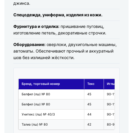
джинса.
Спецодежда, униформа, изделия из кожи.
Фурнитура и отделка:
пришивание пуговиц,
изготовление петель, декоративные строчки.
Оборудование:
оверлоки, двухигольные машины,
автоматы. Обеспечивают прочный и аккуратный
шов без излишней жёсткости.
Бренд, торговый номер
Текс
Иглы №
Белфил (лш) № 80
45
90-110
Белфил (лш) № 80
45
90-110
Унитекс (лш) № 40/3
44
90-110
Талиа (лш) № 80
42
80-90