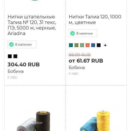
Нитки штапельные
Нитки Талиа 120, 1000
Талиа № 120, 31 текс,
м, цветные
ПЭ, 5000 м, черные,
Ariadna
В наличии
В наличии
88.09 RUB
от 61.67 RUB
304.40 RUB
Бобина
Бобина
с ндс
с ндс