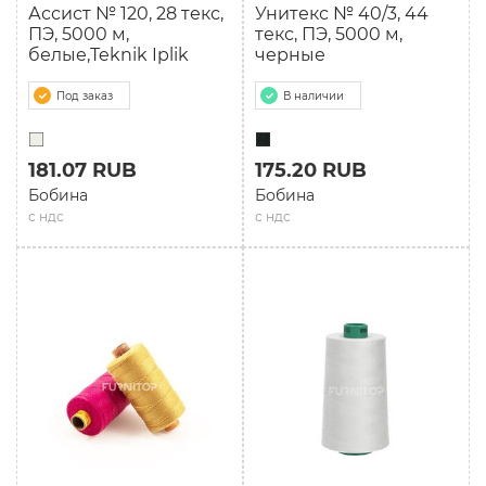
Ассист № 120, 28 текс,
Унитекс № 40/3, 44
ПЭ, 5000 м,
текс, ПЭ, 5000 м,
белые,Teknik Iplik
черные
Под заказ
В наличии
181.07 RUB
175.20 RUB
Бобина
Бобина
с ндс
с ндс