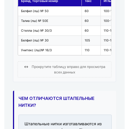
Бренд, торговый номер
Текс
Иглы №
Белфил (лш) № 50
60
100-110
Талиа (лш) № 50Е
60
100-120
Стелла (лш) № 30/3
60
110-120
Белфил (лш) № 30
105
110-130
Унитекс (лш)№ 16/3
110
110-130
↔
Прокрутите таблицу вправо для просмотра
всех данных
ЧЕМ ОТЛИЧАЮТСЯ ШТАПЕЛЬНЫЕ
НИТКИ?
Штапельные нитки изготавливаются из