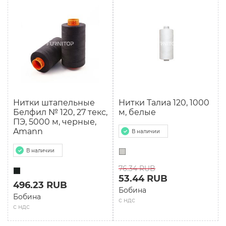
Нитки штапельные
Нитки Талиа 120, 1000
Белфил № 120, 27 текс,
м, белые
ПЭ, 5000 м, черные,
Amann
В наличии
В наличии
76.34 RUB
53.44 RUB
496.23 RUB
Бобина
Бобина
с ндс
с ндс