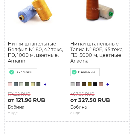
Нитки штапельные
Нитки штапельные
Белфил № 80, 42 текс,
Талиа № 80Е, 45 текс,
ПЭ, 1000 м, цветные,
ПЭ, 5000 м, цветные
Amann
Ariadna
В наличии
В наличии
174.22 RUB
467.85 RUB
от 121.96 RUB
от 327.50 RUB
Бобина
Бобина
с ндс
с ндс