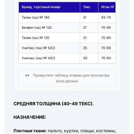
Бренд, торговый номер
Текс
Иглы №
Про
Талиа (лш) № 180
21
65-70
550
Белфил (лш) № 120
27
70-90
981
Талиа (лш) № 120
31
70-80
900
Унитекс (лш) № 50/2
25
70-90
860
Унитекс (лш) № 40/2
30
70-90
105
↔
Прокрутите таблицу вправо для просмотра
всех данных
СРЕДНЯЯ ТОЛЩИНА (40–49 ТЕКС).
НАЗНАЧЕНИЕ:
Плотные ткани:
пальто, куртки, плащи, костюмы,