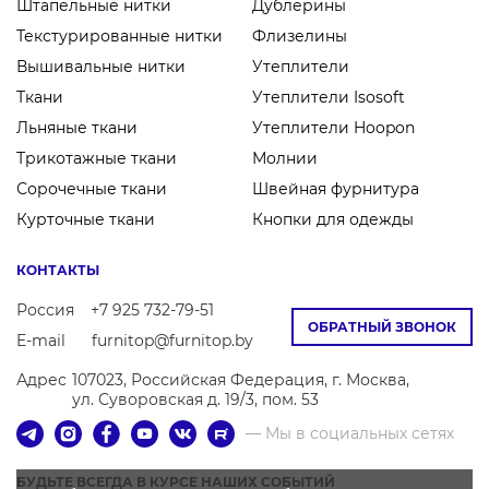
Штапельные нитки
Дублерины
Текстурированные нитки
Флизелины
Вышивальные нитки
Утеплители
Ткани
Утеплители Isosoft
Льняные ткани
Утеплители Hoopon
Трикотажные ткани
Молнии
Сорочечные ткани
Швейная фурнитура
Курточные ткани
Кнопки для одежды
КОНТАКТЫ
Россия
+7 925 732-79-51
ОБРАТНЫЙ ЗВОНОК
E-mail
furnitop@furnitop.by
Адрес
107023, Российская Федерация, г. Москва,
ул. Суворовская д. 19/3, пом. 53
— Мы в социальных сетях
БУДЬТЕ ВСЕГДА В КУРСЕ НАШИХ СОБЫТИЙ