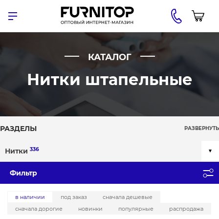
КАТАЛОГ
Нитки штапельные
РАЗДЕЛЫ
РАЗВЕРНУТЬ
336
Нитки
Фильтр
в наличии
под заказ
сначала дешевые
сначала дорогие
новинки
популярные
распродажа