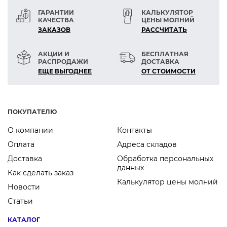
Какая выгода
ГАРАНТИИ
КАЛЬКУЛЯТОР
КАЧЕСТВА
ЦЕНЫ МОЛНИЙ
— Скрытая, удобная и привлекательная
ЗАКАЗОВ
РАСCЧИТАТЬ
застёжка.
— Латунь устойчива к коррозии, стирке и
АКЦИИ И
БЕСПЛАТНАЯ
химчистке.
РАСПРОДАЖИ
ДОСТАВКА
— Пришивная кнопка подходит также в
ЕЩЕ ВЫГОДНЕЕ
ОТ СТОИМОСТИ
случаях, когда лучше не пробивать материал
под установочную кнопку.
ПОКУПАТЕЛЮ
О компании
Контакты
Оплата
Адреса складов
Доставка
Обработка персональных
данных
Как сделать заказ
Калькулятор цены молний
Новости
Статьи
КАТАЛОГ