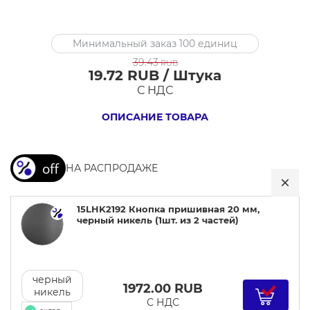
15LHK2192
Минимальный заказ 100 единиц
Кнопка
39.43
RUB
пришивная
19.72 RUB / Штука
20
С НДС
мм,
ОПИСАНИЕ ТОВАРА
черный
никель
НА РАСПРОДАЖЕ
15LHK2192 Кнопка пришивная 20 мм,
черный никель (1шт. из 2 частей)
черный
1972.00
RUB
никель
С НДС