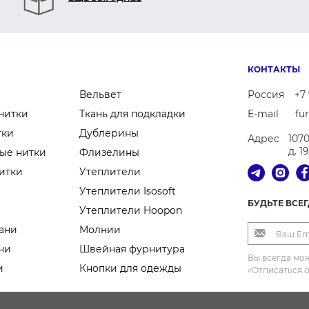
КОНТАКТЫ
Вельвет
Россия
+7 
нитки
Ткань для подкладки
E-mail
fu
тки
Дублерины
Адрес
107
д. 1
ые нитки
Флизелины
итки
Утеплители
Утеплители Isosoft
БУДЬТЕ ВСЕ
Утеплители Hoopon
ани
Молнии
ни
Швейная фурнитура
Вы всегда мож
и
Кнопки для одежды
«Отписаться 