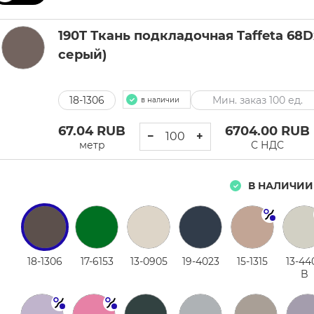
190T Ткань подкладочная Taffeta 68Dх
серый)
18-1306
Мин. заказ 100 ед.
в наличии
67.04
RUB
6704.00
RUB
−
+
метр
С НДС
В НАЛИЧИИ
18-1306
17-6153
13-0905
19-4023
15-1315
13-44
B