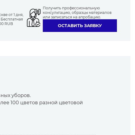
Получить профессиональную
консультацию, образцы материалов
ве от 1 дня,
или записаться на апробацию.
. Бесплатная
000 RUB
ОСТАВИТЬ ЗАЯВКУ
28
19-4010
13-4411
17-5034
18-1725
19-2024
TPX
23
16-1511
18-1016
19-3617
19-3514
19-3939
вных уборов.
олее 100 цветов разной цветовой
14
12-1304
18-4726
15-0146
15-3909
16-1139