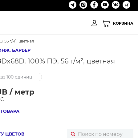
КОРЗИНА
, 56 г/м², цветная
ОНЖ, БАРЬЕР
Dх68D, 100% ПЭ, 56 г/м², цветная
аз 100 единиц
UB / метр
ДС
 ТОВАРА
ТУ ЦВЕТОВ