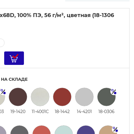
68D, 100% ПЭ, 56 г/м², цветная (18-1306
 НА СКЛАДЕ
03
19-1420
11-4001С
18-1442
14-4201
18-0306