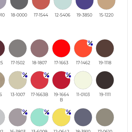
010
18-0000
17-1544
12-5406
19-3850
15-1220
25
17-1502
18-1807
17-1663
17-1462
19-1118
16
13-1007
17-1663B
19-1664
11-0103
19-1111
B
02
16-3803
13-6009
12-0642
18-3910
17-0610