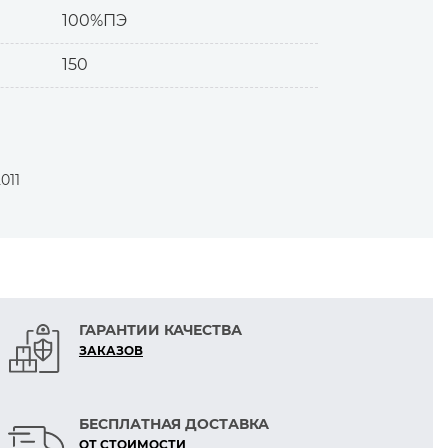
14
18-4537
18-0615
19-3619
15-6410
19-3921B
100%ПЭ
150
02
12-5201
14-4522
17-1664
19-3536
19-4057
011
14-1014
19-1718
19-1121
17-1321
ГАРАНТИИ КАЧЕСТВА
ЗАКАЗОВ
БЕСПЛАТНАЯ ДОСТАВКА
ОТ СТОИМОСТИ