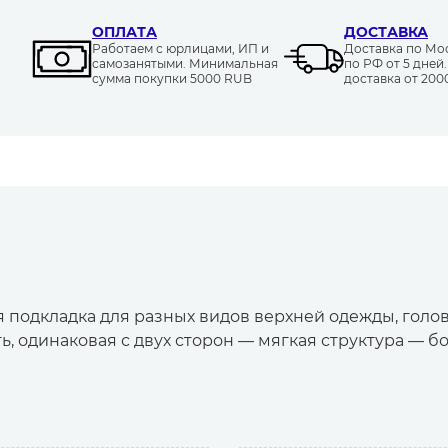
ОПЛАТА
ДОСТАВКА
Работаем с юрлицами, ИП и
Доставка по Моск
самозанятыми. Минимальная
по РФ от 5 дней
сумма покупки 5000 RUB
доставка от 20
14-5416
17-1510
19-6110
19-4024
19-0814
18-23
16-5304
14-4121
19-3908
16-1506
16-5304
19-16
ТРХ
B
я подкладка для разных видов верхней одежды, голо
ь, одинаковая с двух сторон — мягкая структура — б
16-1338
12-0826
18-0403
12-0703
14-1122
18-13