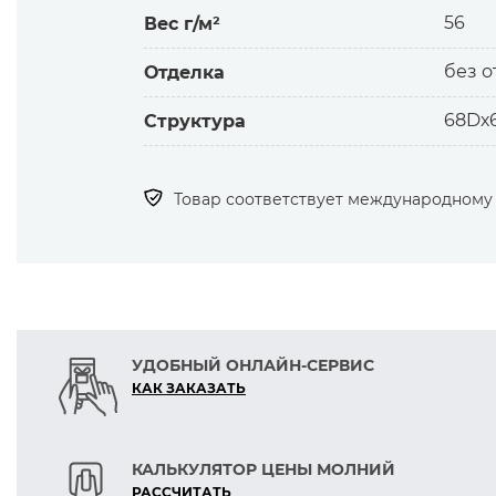
Основные свойства.
56
Вес г/м²
— малый вес
— особая прочность и стойкость к и
без о
Отделка
— устойчивость окраски
— воздухопроницаемость
68Dх
Структура
— малая сминаемость
— антистатичность за счёт специаль
— меньшая раздвигаемость и осыпае
Товар соответствует международному с
— минимальная усадка
— простота в уходе
УДОБНЫЙ ОНЛАЙН-СЕРВИС
КАК ЗАКАЗАТЬ
КАЛЬКУЛЯТОР ЦЕНЫ МОЛНИЙ
РАСCЧИТАТЬ