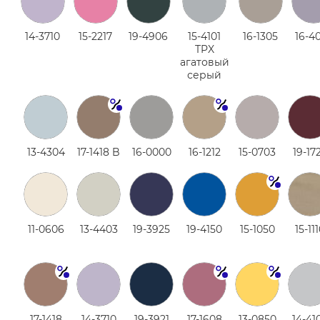
14-3710
15-2217
19-4906
15-4101
16-1305
16-4
TPX
агатовый
серый
13-4304
17-1418 B
16-0000
16-1212
15-0703
19-17
11-0606
13-4403
19-3925
19-4150
15-1050
15-11
17-1418
14-3710
19-3921
17-1608
13-0850
14-41