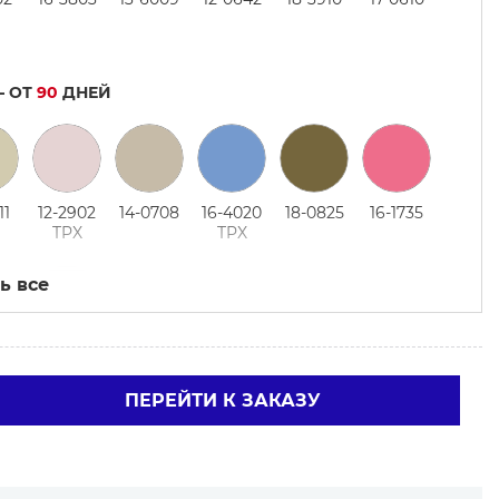
— ОТ
90
ДНЕЙ
11
12-2902
14-0708
16-4020
18-0825
16-1735
TPX
TPX
ь все
06
18-3218
14-2808
16-1712
16-1212 B
13-0212
TPX
ПЕРЕЙТИ К ЗАКАЗУ
02
12-1706
17-1410
17-1118
18-2436
19-3905