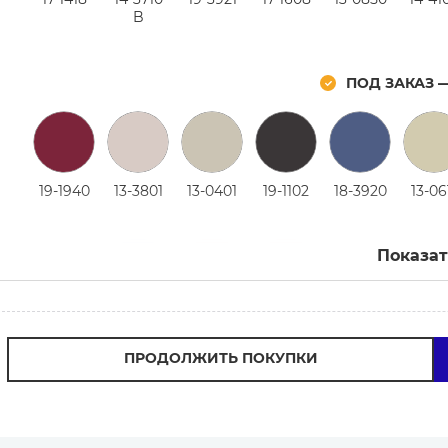
B
ПОД ЗАКАЗ 
19-1940
13-3801
13-0401
19-1102
18-3920
13-06
Показат
14-1310
18-4220
19-1664
18-1856
15-0513
15-19
B
ПРОДОЛЖИТЬ ПОКУПКИ
14-4318
19-5320
15-0522
18-0513
18-1447
16-44