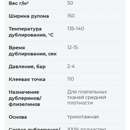
-прочное мягкое склеивание с эластичными
50
Вес г/м²
материалами
— без прохождения клея на лицевую сторону
150
Ширина рулона
ткани
— cохраняет эластичность материалов в
135-140
Температура
дублирования, °С
местах дублирования.
Дополнительная информация:
12-15
Время
Трикотажное полотно с уточной нитью.
дублирования, сек
Уточными называются переплетения, в грунт
которых введены дополнительные (уточные)
2-4
Давление, бар
нити, не образующие петли.
Ввязанные уточные нити существенно
110
Клеевая точка
меняют свойства трикотажного полотна:
— более высокая прочность по утку
Для плательных
Назначение
тканей средней
— придают полотну ворсованность
дублеринов/
плотности
флизелинов
— уменьшают растяжимость
— уменьшают показатели усадки трикотажа
трикотажная
Основа
100% полиэстер
Состав дублеринов/