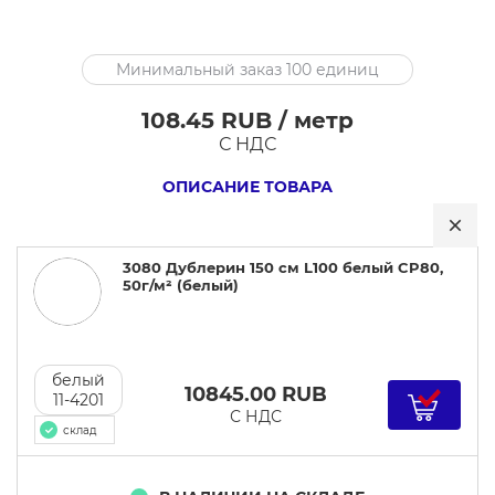
3080
Минимальный заказ 100 единиц
Дублерин
150
108.45 RUB / метр
см
С НДС
L100
ОПИСАНИЕ ТОВАРА
белый
CP80,
50г/
3080 Дублерин 150 см L100 белый CP80,
м²
50г/м² (белый)
белый
10845.00
RUB
11-4201
С НДС
склад