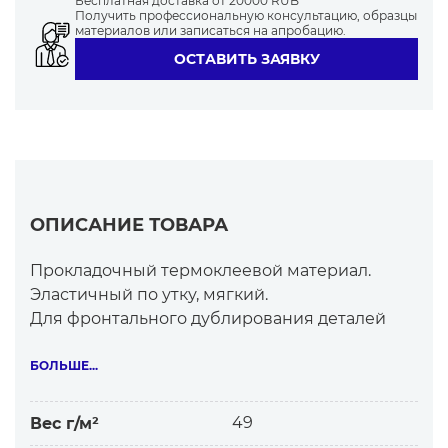
Бесплатная доставка от 20000 RUB
Получить профессиональную консультацию, образцы
материалов или записаться на апробацию.
ОСТАВИТЬ ЗАЯВКУ
ОПИСАНИЕ ТОВАРА
Прокладочный термоклеевой материал.
Эластичный по утку, мягкий.
Для фронтального дублирования деталей
мужской и женской одежды
из тканей и трикотажных полотен.
БОЛЬШЕ...
Особенности материала:
-прочное мягкое склеивание с эластичными
49
Вес г/м²
материалами