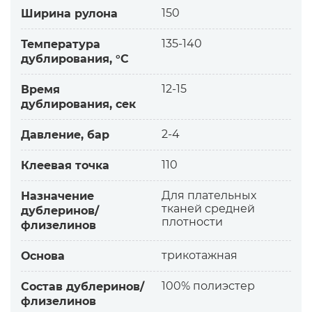
— без прохождения клея на лицевую сторону
150
Ширина рулона
ткани
— cохраняет эластичность материалов в
135-140
Температура
дублирования, °С
местах дублирования.
Дополнительная информация:
12-15
Время
Трикотажное полотно с уточной нитью.
дублирования, сек
Уточными называются переплетения, в грунт
которых введены дополнительные (уточные)
2-4
Давление, бар
нити, не образующие петли.
Ввязанные уточные нити существенно
110
Клеевая точка
меняют свойства трикотажного полотна:
— более высокая прочность по утку
Для плательных
Назначение
тканей средней
— придают полотну ворсованность
дублеринов/
плотности
флизелинов
— уменьшают растяжимость
— уменьшают показатели усадки трикотажа
трикотажная
Основа
100% полиэстер
Состав дублеринов/
флизелинов