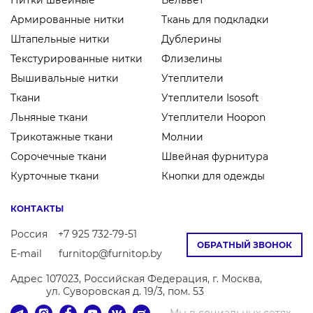
Нитки швейные
Вельвет
Армированные нитки
Ткань для подкладки
Штапельные нитки
Дублерины
Текстурированные нитки
Флизелины
Вышивальные нитки
Утеплители
Ткани
Утеплители Isosoft
Льняные ткани
Утеплители Hoopon
Трикотажные ткани
Молнии
Сорочечные ткани
Швейная фурнитура
Курточные ткани
Кнопки для одежды
КОНТАКТЫ
Россия
+7 925 732-79-51
ОБРАТНЫЙ ЗВОНОК
E-mail
furnitop@furnitop.by
Адрес
107023, Российская Федерация, г. Москва,
ул. Суворовская д. 19/3, пом. 53