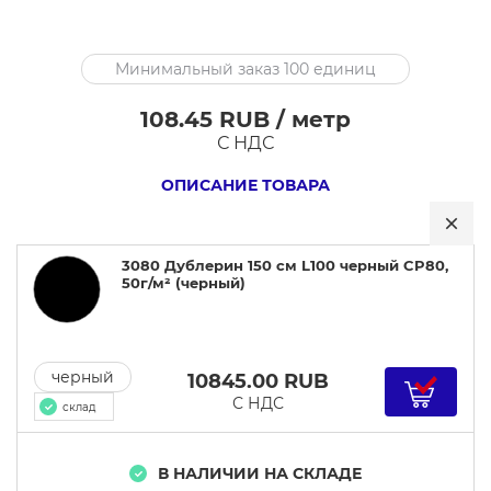
3080
Минимальный заказ 100 единиц
Дублерин
150
108.45 RUB / метр
см
С НДС
L100
ОПИСАНИЕ ТОВАРА
черный
CP80,
50г/
3080 Дублерин 150 см L100 черный CP80,
м²
50г/м² (черный)
черный
10845.00
RUB
С НДС
склад
В НАЛИЧИИ НА СКЛАДЕ