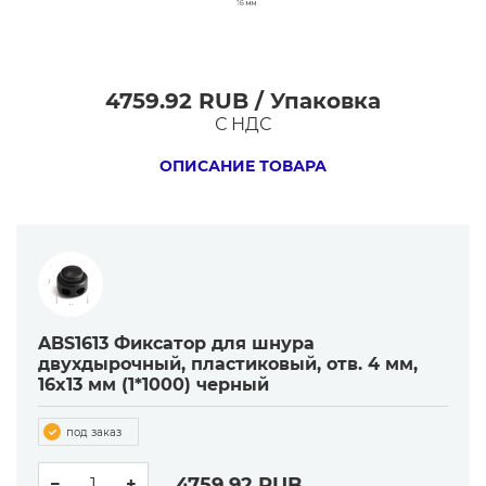
4759.92 RUB / Упаковка
ABS1613
С НДС
Фиксатор
для
ОПИСАНИЕ ТОВАРА
шнура
двухдырочный,
пластиковый,
отв.
4
мм,
ABS1613 Фиксатор для шнура
16x13
двухдырочный, пластиковый, отв. 4 мм,
16x13 мм (1*1000) черный
мм
(1*1000)
под заказ
черный
4759.92
RUB
−
+