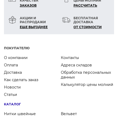
КАЧЕСТВА
ЦЕНЫ МОЛНИЙ
симметрия
ЗАКАЗОВ
РАСCЧИТАТЬ
Технические параметры:
АКЦИИ И
БЕСПЛАТНАЯ
РАСПРОДАЖИ
ДОСТАВКА
Материал: ABS-пластик
ЕЩЕ ВЫГОДНЕЕ
ОТ СТОИМОСТИ
Размер корпуса: 16×13 мм
Диаметр отверстия: 4 мм
ПОКУПАТЕЛЮ
О компании
Контакты
Оплата
Адреса складов
Доставка
Обработка персональных
данных
Как сделать заказ
Калькулятор цены молний
Новости
Статьи
КАТАЛОГ
Нитки швейные
Вельвет