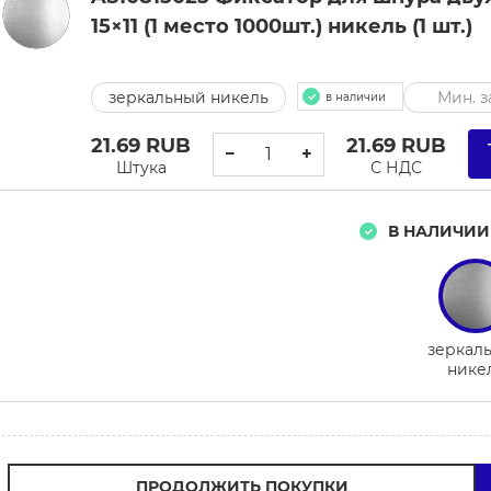
15×11 (1 место 1000шт.) никель (1 шт.)
зеркальный никель
Мин. за
в наличии
21.69
RUB
21.69
RUB
−
+
Штука
С НДС
В НАЛИЧИИ
зеркал
нике
ПРОДОЛЖИТЬ ПОКУПКИ