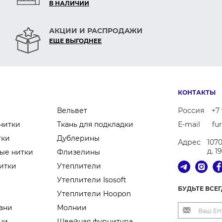
В НАЛИЧИИ
АКЦИИ И РАСПРОДАЖИ
ЕЩЕ ВЫГОДНЕЕ
КОНТАКТЫ
Вельвет
Россия
+7 
нитки
Ткань для подкладки
E-mail
fu
тки
Дублерины
Адрес
107
д. 1
ые нитки
Флизелины
итки
Утеплители
Утеплители Isosoft
БУДЬТЕ ВСЕ
Утеплители Hoopon
ани
Молнии
ни
Швейная фурнитура