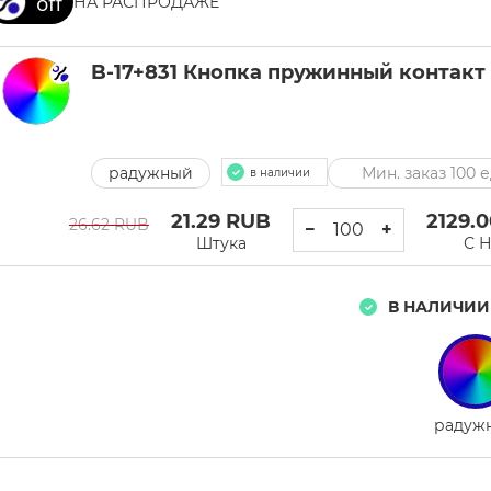
НА РАСПРОДАЖЕ
B-17+831 Кнопка пружинный контакт 1
радужный
Мин. заказ 100 е
в наличии
21.29
RUB
2129.
26.62 RUB
−
+
Штука
С 
В НАЛИЧИИ
радуж