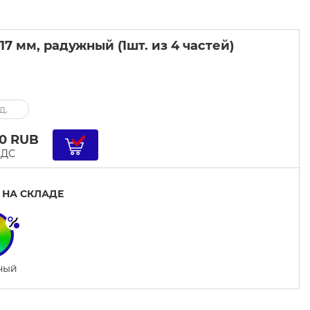
7 мм, радужный (1шт. из 4 частей)
д.
00
RUB
НДС
 НА СКЛАДЕ
ный