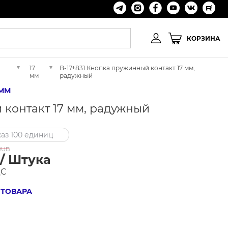
КОРЗИНА
17
B-17+831 Кнопка пружинный контакт 17 мм,
мм
радужный
 ММ
 контакт 17 мм, радужный
аз 100 единиц
UB
 / Штука
ДС
 ТОВАРА