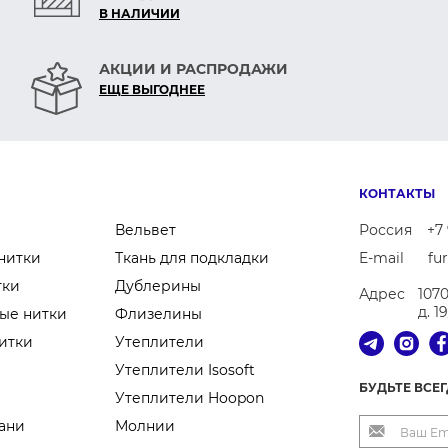
В НАЛИЧИИ
АКЦИИ И РАСПРОДАЖИ
ЕЩЕ ВЫГОДНЕЕ
КОНТАКТЫ
Вельвет
Россия
+7 
нитки
Ткань для подкладки
E-mail
fu
тки
Дублерины
Адрес
107
д. 1
ые нитки
Флизелины
итки
Утеплители
Утеплители Isosoft
БУДЬТЕ ВСЕ
Утеплители Hoopon
ани
Молнии