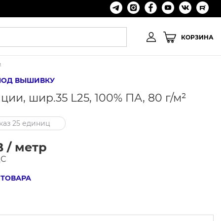
КОРЗИНА
²
ПОД ВЫШИВКУ
и, шир.35 L25, 100% ПА, 80 г/м²
аз 25 единиц
 / метр
ДС
 ТОВАРА