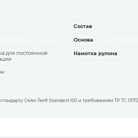
тых шевронов, логотипов, эмблем в два этапа.
 на изделие
ь
Состав
Основа
ка для постоянной
Намотка рулона
ации
он
тандарту Оеko-Tex® Standard 100 и требованиям ТР ТС 017/2