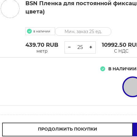
BSN Пленка для постоянной фиксации,
цвета)
Мин. заказ 25 ед.
в наличии
439.70
RUB
10992.50
RU
−
+
метр
С НДС
В НАЛИЧИИ
ПРОДОЛЖИТЬ ПОКУПКИ