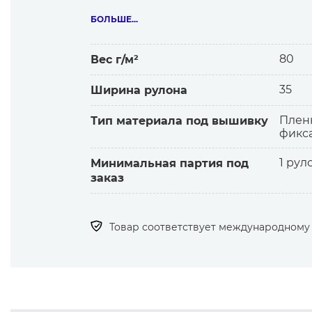
Для термического приклеивания выши
Особенности материала:
БОЛЬШЕ...
— надежно приклеивает аппликацию
— придаёт дополнительную жёсткост
80
Вес г/м²
— края аппликации не отслаиваются
35
Ширина рулона
Плен
Тип материала под вышивку
фикс
1 рул
Минимальная партия под
заказ
Товар соответствует международному с