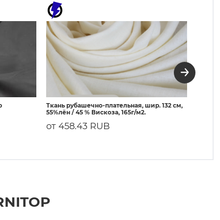
р
Ткань рубашечно-плательная, шир. 132 см,
3080 Д
55%лён / 45 % Вискоза, 165г/м2.
50г/м²
от 458.43 RUB
108.
RNITOP