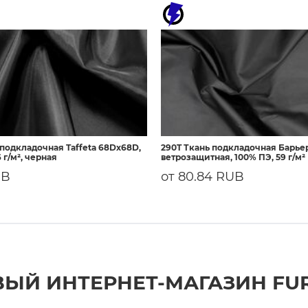
 подкладочная Taffeta 68Dх68D,
290T Ткань подкладочная Барье
 г/м², черная
ветрозащитная, 100% ПЭ, 59 г/м²
UB
от 80.84 RUB
ЫЙ ИНТЕРНЕТ-МАГАЗИН FU