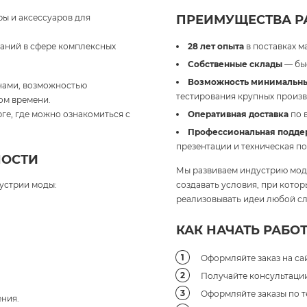
ы и аксессуаров для
ПРЕИМУЩЕСТВА РА
паний в сфере комплексных
28 лет опыта
в поставках м
Собственные склады
— быс
Возможность минимальны
нами, возможностью
тестирования крупных произв
ом времени.
ге, где можно ознакомиться с
Оперативная доставка
по 
Профессиональная подде
презентации и техническая п
НОСТИ
Мы развиваем индустрию моды
устрии моды:
создавать условия, при кото
реализовывать идеи любой сл
КАК НАЧАТЬ РАБОТ
Оформляйте заказ на сай
Получайте консультации 
Оформляйте заказы по т
ния.