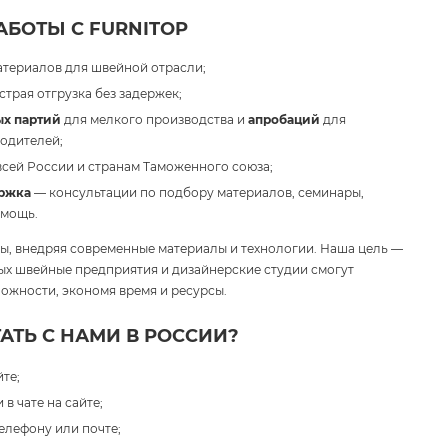
БОТЫ С FURNITOP
атериалов для швейной отрасли;
трая отгрузка без задержек;
х партий
для мелкого производства и
апробаций
для
одителей;
всей России и странам Таможенного союза;
ржка
— консультации по подбору материалов, семинары,
омощь.
, внедряя современные материалы и технологии. Наша цель —
рых швейные предприятия и дизайнерские студии смогут
ожности, экономя время и ресурсы.
АТЬ С НАМИ В РОССИИ?
те;
в чате на сайте;
елефону или почте;