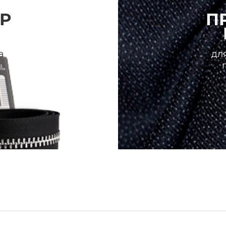
Р
П
а
для