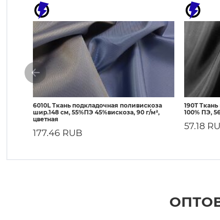
6010L Ткань подкладочная поливискоза
190T Ткань
шир.148 см, 55%ПЭ 45%вискоза, 90 г/м²,
100% ПЭ, 56
цветная
57.18 R
177.46 RUB
ОПТОВ