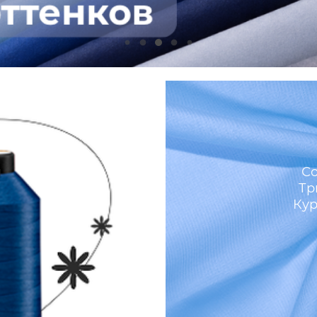
м
Со
Тр
Кур
И