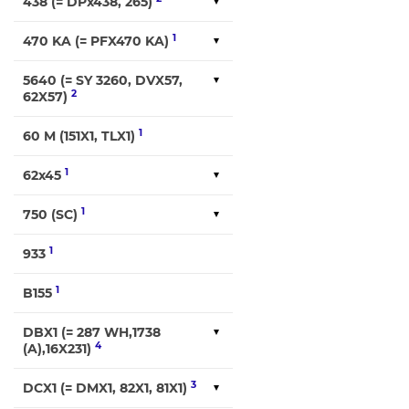
438 (= DPx438, 265)
1
470 KA (= PFX470 KA)
5640 (= SY 3260, DVX57,
2
62X57)
1
60 M (151X1, TLX1)
1
62x45
1
750 (SC)
1
933
1
B155
DBX1 (= 287 WH,1738
4
(A),16X231)
3
DCX1 (= DMX1, 82X1, 81X1)