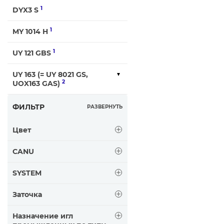
1
DYX3 S
1
MY 1014 H
1
UY 121 GBS
UY 163 (= UY 8021 GS,
2
UOX163 GAS)
ФИЛЬТР
РАЗВЕРНУТЬ
Цвет
CANU
SYSTEM
Заточка
Назначение игл