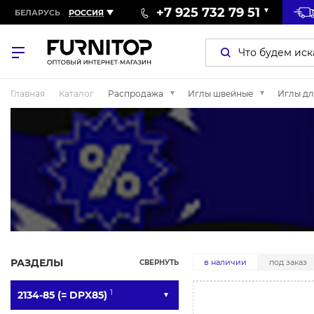
+7 925 732 79 51
БЕЛАРУСЬ
РОССИЯ
Главная
Каталог
Распродажа
Иглы швейные
Иглы дл
РАЗДЕЛЫ
в наличии
под заказ
СВЕРНУТЬ
1
2134-85 (= DPX85)