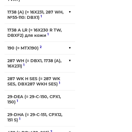
1738 (A) (= 16X231, 287 WH,
1
№55-110: DBX1)
1738 A LR (= 16X230 R TW,
1
DBXF2) для кожи
2
190 (= MTX190)
287 WH (= DBX1, 1738 (A),
1
16X231)
287 WK H SES (= 287 WK
1
SES, DBX287 WKH SES)
29-DEA (= 29-C-150, CPX1,
1
150)
29-DНA (= 29-C-151, CPX12,
1
151 S)
2