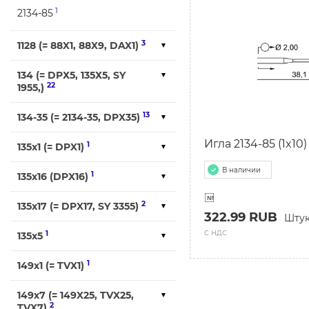
1
2134-85
3
1128 (= 88X1, 88X9, DAX1)
134 (= DPХ5, 135Х5, SY
22
1955,)
13
134-35 (= 2134-35, DPX35)
Игла 2134-85 (1x10)
1
135x1 (= DPX1)
В наличии
1
135x16 (DPX16)
2
135x17 (= DPX17, SY 3355)
322.99 RUB
Шту
с ндс
1
135x5
1
149х1 (= TVX1)
149х7 (= 149X25, TVX25,
2
TVX7)