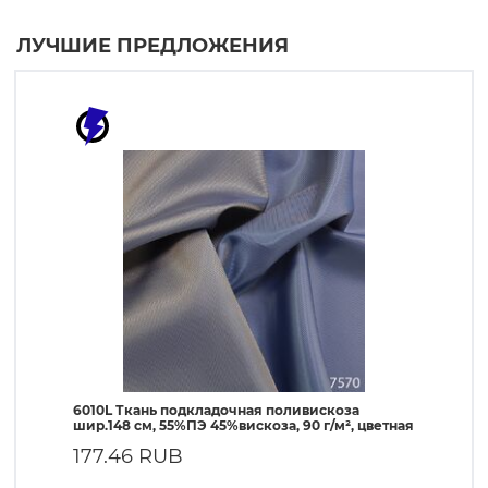
ЛУЧШИЕ ПРЕДЛОЖЕНИЯ
6010L Ткань подкладочная поливискоза
190T Т
шир.148 см, 55%ПЭ 45%вискоза, 90 г/м², цветная
ПЭ, 56 
177.46 RUB
57.1