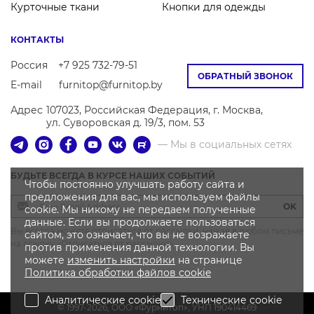
Курточные ткани
Кнопки для одежды
КОНТАКТЫ
Россия
+7 925 732-79-51
ОБРАТНЫЙ ЗВОНОК
E-mail
furnitop@furnitop.by
Адрес
107023, Российская Федерация, г. Москва,
ул. Суворовская д. 19/3, пом. 53
— Мы в социальных сетях
БУДЬТЕ ВСЕГДА В КУРСЕ НАШИХ СОБЫТИЙ
Чтобы постоянно улучшать работу сайта и
предложения для вас, мы используем файлы
OK
cookie. Мы никому не передаем полученные
данные. Если вы продолжаете пользоваться
Вы всегда можете отписаться от рассылки, нажав в любом письме
сайтом, это означает, что вы не возражаете
на ссылку «Отписаться от рассылки»
против применения данной технологии. Вы
можете
изменить настройки
на странице
Политика
обработки файлов
cookie
Аналитические cookie
Технические cookie
© 1997-2026, OOO «Фурнитоп», УНП 190414469