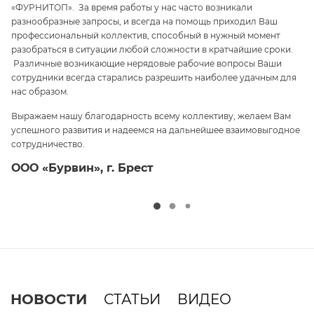
«ФУРНИТОП». За время работы у нас часто возникали
па
разнообразные запросы, и всегда на помощь приходил Ваш
ги
профессиональный коллектив, способный в нужный момент
ре
 и
разобраться в ситуации любой сложности в кратчайшие сроки.
п
Различные возникающие нерядовые рабочие вопросы Ваши
и 
сотрудники всегда старались разрешить наиболее удачным для
С
нас образом.
те
Выражаем нашу благодарность всему коллективу, желаем Вам
э
успешного развития и надеемся на дальнейшее взаимовыгодное
ср
сотрудничество.
О
ООО «Бурвин», г. Брест
НОВОСТИ
СТАТЬИ
ВИДЕО