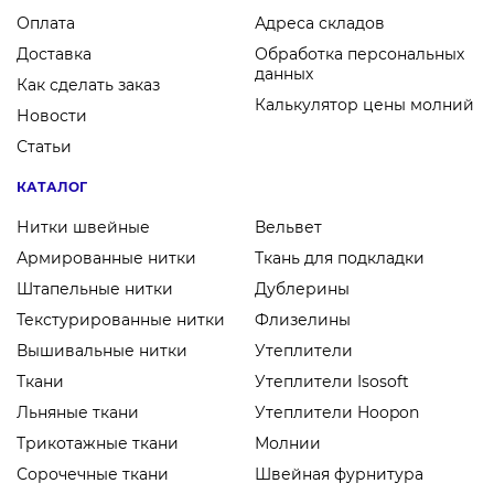
Оплата
Адреса складов
Доставка
Обработка персональных
данных
Как сделать заказ
Калькулятор цены молний
Новости
Статьи
КАТАЛОГ
Нитки швейные
Вельвет
Армированные нитки
Ткань для подкладки
Штапельные нитки
Дублерины
Текстурированные нитки
Флизелины
Вышивальные нитки
Утеплители
Ткани
Утеплители Isosoft
Льняные ткани
Утеплители Hoopon
Трикотажные ткани
Молнии
Сорочечные ткани
Швейная фурнитура