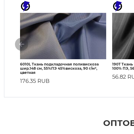
6010L Ткань подкладочная поливискоза
190T Ткань
шир.148 см, 55%ПЭ 45%вискоза, 90 г/м²,
100% ПЭ, 56
цветная
56.82 R
176.35 RUB
ОПТОВ