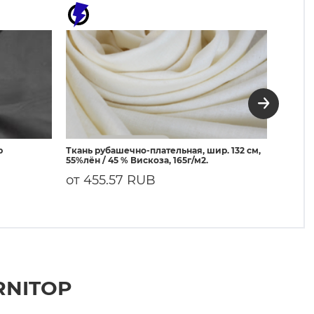
р
Ткань рубашечно-плательная, шир. 132 см,
3080 Д
55%лён / 45 % Вискоза, 165г/м2.
50г/м²
от 455.57 RUB
107.
RNITOP