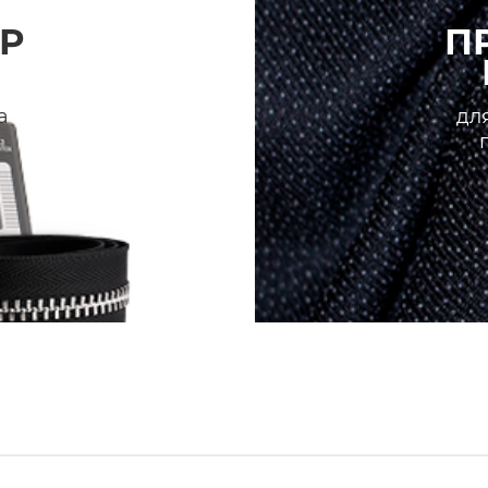
Р
П
а
для