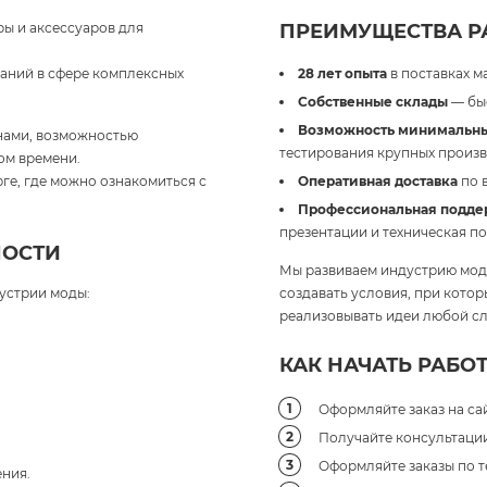
ы и аксессуаров для
ПРЕИМУЩЕСТВА РА
паний в сфере комплексных
28 лет опыта
в поставках м
Собственные склады
— быс
Возможность минимальны
нами, возможностью
тестирования крупных произв
ом времени.
ге, где можно ознакомиться с
Оперативная доставка
по 
Профессиональная подде
презентации и техническая п
НОСТИ
Мы развиваем индустрию моды
устрии моды:
создавать условия, при кото
реализовывать идеи любой сл
КАК НАЧАТЬ РАБОТ
Оформляйте заказ на сай
Получайте консультации 
Оформляйте заказы по т
ния.