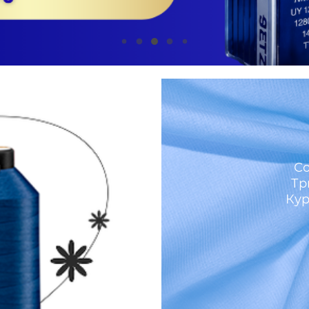
м
Со
Тр
Кур
И