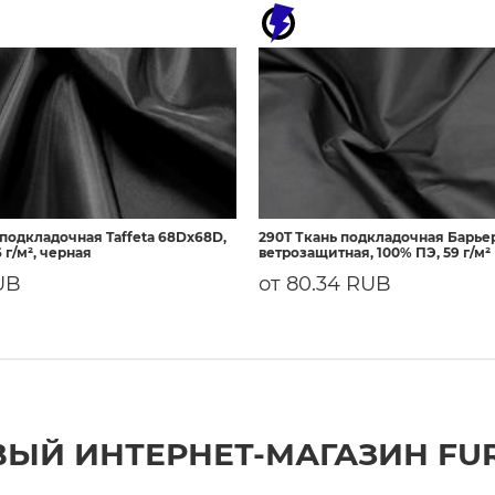
 подкладочная Taffeta 68Dх68D,
290T Ткань подкладочная Барье
 г/м², черная
ветрозащитная, 100% ПЭ, 59 г/м²
UB
от 80.34 RUB
ЫЙ ИНТЕРНЕТ-МАГАЗИН FU