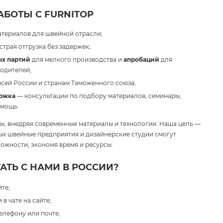
БОТЫ С FURNITOP
атериалов для швейной отрасли;
трая отгрузка без задержек;
х партий
для мелкого производства и
апробаций
для
одителей;
всей России и странам Таможенного союза;
ржка
— консультации по подбору материалов, семинары,
омощь.
, внедряя современные материалы и технологии. Наша цель —
рых швейные предприятия и дизайнерские студии смогут
ожности, экономя время и ресурсы.
АТЬ С НАМИ В РОССИИ?
те;
в чате на сайте;
елефону или почте;