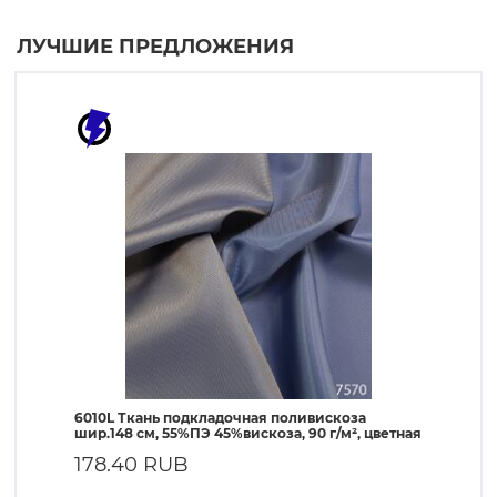
ЛУЧШИЕ ПРЕДЛОЖЕНИЯ
6010L Ткань подкладочная поливискоза
190T Т
шир.148 см, 55%ПЭ 45%вискоза, 90 г/м², цветная
ПЭ, 56 
178.40 RUB
57.4