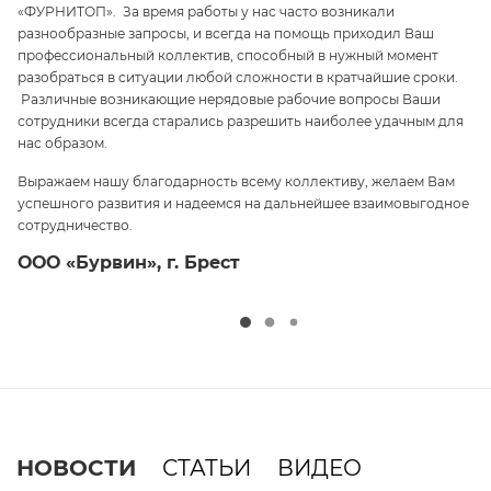
«ФУРНИТОП». За время работы у нас часто возникали
па
разнообразные запросы, и всегда на помощь приходил Ваш
ги
профессиональный коллектив, способный в нужный момент
ре
 и
разобраться в ситуации любой сложности в кратчайшие сроки.
п
Различные возникающие нерядовые рабочие вопросы Ваши
и 
сотрудники всегда старались разрешить наиболее удачным для
С
нас образом.
те
Выражаем нашу благодарность всему коллективу, желаем Вам
э
успешного развития и надеемся на дальнейшее взаимовыгодное
ср
сотрудничество.
О
ООО «Бурвин», г. Брест
НОВОСТИ
СТАТЬИ
ВИДЕО