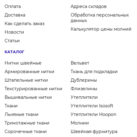
Оплата
Адреса складов
Доставка
Обработка персональных
данных
Как сделать заказ
Калькулятор цены молний
Новости
Статьи
КАТАЛОГ
Нитки швейные
Вельвет
Армированные нитки
Ткань для подкладки
Штапельные нитки
Дублерины
Текстурированные нитки
Флизелины
Вышивальные нитки
Утеплители
Ткани
Утеплители Isosoft
Льняные ткани
Утеплители Hoopon
Трикотажные ткани
Молнии
Сорочечные ткани
Швейная фурнитура