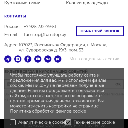
Курточные ткани
Кнопки для одежды
КОНТАКТЫ
Россия
+7 925 732-79-51
ОБРАТНЫЙ ЗВОНОК
E-mail
furnitop@furnitop.by
Адрес
107023, Российская Федерация, г. Москва,
ул. Суворовская д. 19/3, пом. 53
— Мы в социальных сетях
БУДЬТЕ ВСЕГДА В КУРСЕ НАШИХ СОБЫТИЙ
Чтобы постоянно улучшать работу сайта и
предложения для вас, мы используем файлы
OK
cookie. Мы никому не передаем полученные
данные. Если вы продолжаете пользоваться
Вы всегда можете отписаться от рассылки, нажав в любом письме
сайтом, это означает, что вы не возражаете
на ссылку «Отписаться от рассылки»
против применения данной технологии. Вы
можете
изменить настройки
на странице
Политика
обработки файлов
cookie
Аналитические cookie
Технические cookie
© 1997-2026, OOO «Фурнитоп», УНП 190414469