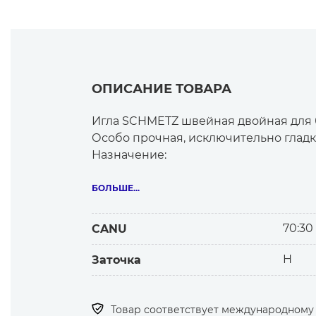
ОПИСАНИЕ ТОВАРА
Игла SCHMETZ швейная двойная для 
Особо прочная, исключительно гладка
Назначение:
-декоративные швы, застрачивание с
— шёлковые, хлопчатобумажные, син
БОЛЬШЕ...
материалы/домашний текстиль
Особенности иглы:
70:30
CANU
— две иглы на одном иглодержателе
— расстояние между иглами 3,0 мм
H
Заточка
— слегка закругленное остриё
Обеспечивает:
— качественные швы без поврежде
Товар соответствует международному с