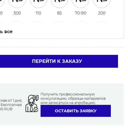
00
300
110
85
70-90
200
ь все
60-80
70-100
180
65
120
серый
уголь
ПЕРЕЙТИ К ЗАКАЗУ
160
100
60
80-100
Получить профессиональную
консультацию, образцы материалов
ве от 1 дня,
или записаться на апробацию.
. Бесплатная
000 RUB
ОСТАВИТЬ ЗАЯВКУ