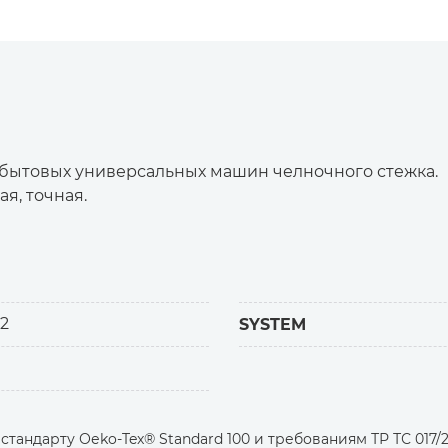
бытовых универсальных машин челночного стежка.
я, точная.
кладок на легких и средних текстильных материалах
тетические и смешанные ткани/обычное трикотажно
 2
SYSTEM
ний
тандарту Оеko-Tex® Standard 100 и требованиям ТР ТС 017/2