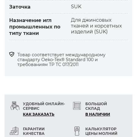
— средние джинсовые ткани
SUK
Заточка
Ассортимент: нижнее белье, верхний
Для джинсовых
Назначение игл
трикотаж, кружева.
тканей и корсетных
промышленных по
Особенности иглы:
изделий (SUK)
типу ткани
SUK— среднее круглое тупое острие для
предотвращения повреждения петель,
выталкивания резинки.
Товар соответствует международному
Обеспечивает:
стандарту Оеko-Tex® Standard 100 и
требованиям ТР ТС 017/2011
— качественные швы без повреждений
— долгосрочное использование иглы
— работу на высоких скоростях
УДОБНЫЙ ОНЛАЙН-
БОЛЬШОЙ
СЕРВИС
СКЛАД
КАК ЗАКАЗАТЬ
В НАЛИЧИИ
ГАРАНТИИ
КАЛЬКУЛЯТОР
КАЧЕСТВА
ЦЕНЫ МОЛНИЙ