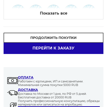
Показать все
130
70-100
200
150
280
ПРОДОЛЖИТЬ ПОКУПКИ
ПЕРЕЙТИ К ЗАКАЗУ
125
80-90
60-80
70-90
80-100
180
250
90-100
90
300
ОПЛАТА
Работаем с юрлицами, ИП и самозанятыми.
Минимальная сумма покупки 5000 RUB
ДОСТАВКА
Доставка по Москве от 1 дня, по РФ от 5 дней.
Бесплатная доставка от 20000 RUB
75-90
60
140
Получить профессиональную консультацию, образцы
материалов или записаться на апробацию.