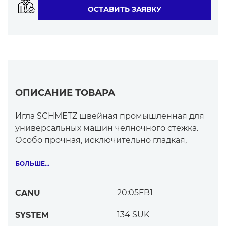
ОСТАВИТЬ ЗАЯВКУ
ОПИСАНИЕ ТОВАРА
Игла SCHMETZ швейная промышленная для
универсальных машин челночного стежка.
Особо прочная, исключительно гладкая,
точная.
Назначение:
БОЛЬШЕ...
— легкие, средние, тяжелые трикотажные
материалы
20:05FB1
CANU
— эластичные
— корсетные с резинкой
134 SUK
SYSTEM
— грубой вязки