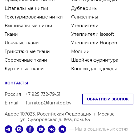
Штапельные нитки
Дублерины
Текстурированные нитки
Флизелины
Вышивальные нитки
Утеплители
Ткани
Утеплители Isosoft
Льняные ткани
Утеплители Hoopon
Трикотажные ткани
Молнии
Сорочечные ткани
Швейная фурнитура
Курточные ткани
Кнопки для одежды
КОНТАКТЫ
Россия
+7 925 732-79-51
ОБРАТНЫЙ ЗВОНОК
E-mail
furnitop@furnitop.by
Адрес
107023, Российская Федерация, г. Москва,
ул. Суворовская д. 19/3, пом. 53
— Мы в социальных сетях