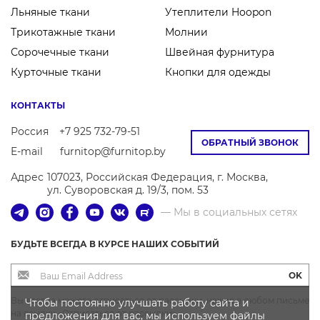
Льняные ткани
Утеплители Hoopon
Трикотажные ткани
Молнии
Сорочечные ткани
Швейная фурнитура
Курточные ткани
Кнопки для одежды
КОНТАКТЫ
Россия
+7 925 732-79-51
ОБРАТНЫЙ ЗВОНОК
E-mail
furnitop@furnitop.by
Адрес
107023, Российская Федерация, г. Москва,
ул. Суворовская д. 19/3, пом. 53
— Мы в социальных сетях
БУДЬТЕ ВСЕГДА В КУРСЕ НАШИХ СОБЫТИЙ
OK
Вы всегда можете отписаться от рассылки, нажав в любом письме
Чтобы постоянно улучшать работу сайта и
на ссылку «Отписаться от рассылки»
предложения для вас, мы используем файлы