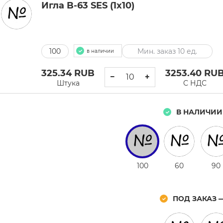
Игла B-63 SES (1x10)
100
Мин. заказ 10 ед.
в наличии
325.34
RUB
3253.40
RU
−
+
Штука
С НДС
В НАЛИЧИИ
100
60
90
ПОД ЗАКАЗ 