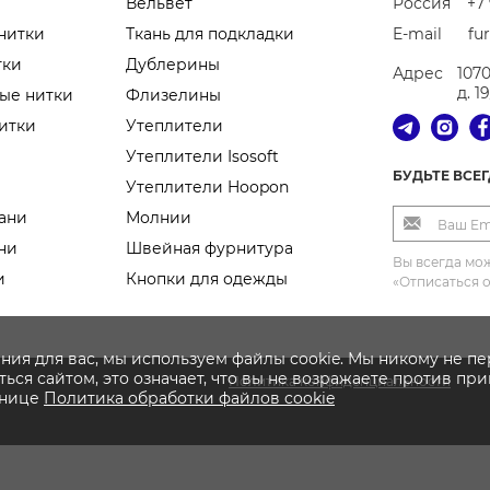
Вельвет
Россия
+7 
нитки
Ткань для подкладки
E-mail
fu
тки
Дублерины
Адрес
107
д. 1
ые нитки
Флизелины
итки
Утеплители
Утеплители Isosoft
БУДЬТЕ ВСЕ
Утеплители Hoopon
ани
Молнии
ни
Швейная фурнитура
Вы всегда мож
и
Кнопки для одежды
«Отписаться 
ния для вас, мы используем файлы cookie. Мы никому не п
ься сайтом, это означает, что вы не возражаете против пр
Политика конфиденциальности
анице
Политика
обработки файлов
cookie