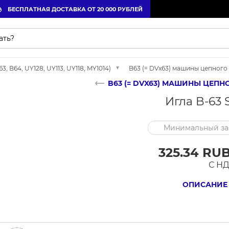
БЕСПЛАТНАЯ ДОСТАВКА ОТ 20 000 РУБЛЕЙ
 В64, UY128, UY113, UY118, MY1014)
B63 (= DVx63) машины цепного
B63 (= DVX63) МАШИНЫ ЦЕП
Игла B-63 S
Минимальный зак
325.34 RUB
С Н
ОПИСАНИЕ