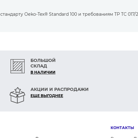
тельно гладкой поверхностью,
 прочностью.
тандарту Оеko-Tex® Standard 100 и требованиям ТР ТС 017/2
ьзование иглы, качественные швы без повреждений
БОЛЬШОЙ
СКЛАД
В НАЛИЧИИ
АКЦИИ И РАСПРОДАЖИ
ЕЩЕ ВЫГОДНЕЕ
КОНТАКТЫ