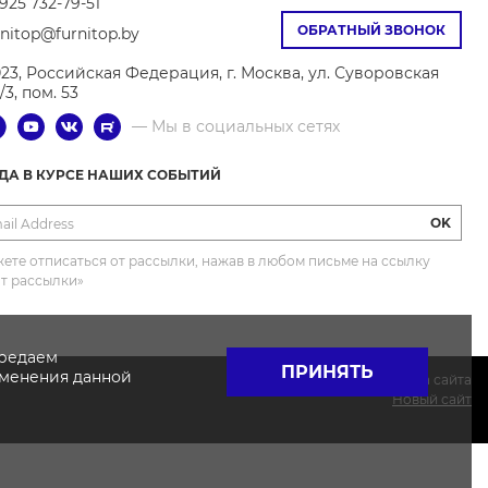
925 732-79-51
ОБРАТНЫЙ ЗВОНОК
rnitop@furnitop.by
023, Российская Федерация, г. Москва, ул. Суворовская
9/3, пом. 53
— Мы в социальных сетях
ГДА В КУРСЕ НАШИХ СОБЫТИЙ
OK
ете отписаться от рассылки, нажав в любом письме на ссылку
от рассылки»
ередаем
ПРИНЯТЬ
именения данной
Поддержка сайта
Новый сайт