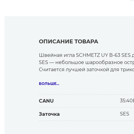
ОПИСАНИЕ ТОВАРА
Швейная игла SCHMETZ UY В-63 SES 
SES — небольшое шарообразное остр
Считается лучшей заточкой для трик
Рекомендуется для стачивания трик
БОЛЬШЕ...
Основной ассортимент: спортивная о
35:40
CANU
Особенности и выгоды использовани
SES
Заточка
— Маленький круглый кончик иглы ра
— Предотвращается повреждение мат