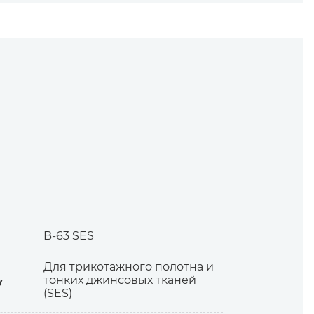
B-63 SES
Для трикотажного полотна и
тонких джинсовых тканей
я в зазоры.
у
(SES)