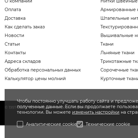
О компании
Нитки швейные
Оплата
Армированные 
Доставка
Штапельные ни
Как сделать заказ
Текстурированн
Новости
Вышивальные н
Статьи
Ткани
Контакты
Льняные ткани
Адреса складов
Трикотажные тк
Обработка персональных данных
Сорочечные тка
Калькулятор цены молний
Курточные ткан
Чтобы постоянно улучшать работу сайта и предложе
полученные данные. Если вы продолжаете пользоват
© 1997-2026, OOO «Фурнитоп», УНП 190414469
технологии. Вы можете
изменить настройки
на стр
Аналитические cookie
Технические cookie