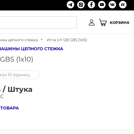
КОРЗИНА
ашины цепного стежка
Игла UY 128 GBS (1x10)
X3) МАШИНЫ ЦЕПНОГО СТЕЖКА
GBS (1x10)
аз 10 единиц
 / Штука
ДС
 ТОВАРА