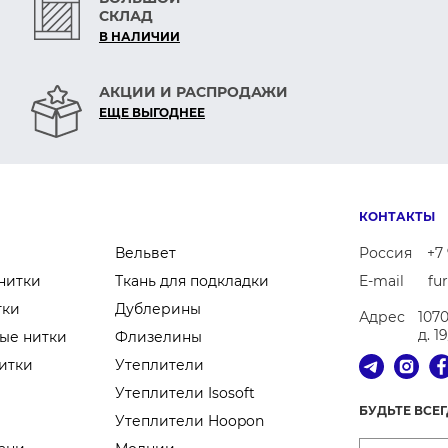
СКЛАД
В НАЛИЧИИ
АКЦИИ И РАСПРОДАЖИ
ЕЩЕ ВЫГОДНЕЕ
КОНТАКТЫ
Вельвет
Россия
+7 
нитки
Ткань для подкладки
E-mail
fu
тки
Дублерины
Адрес
107
д. 1
ые нитки
Флизелины
итки
Утеплители
Утеплители Isosoft
БУДЬТЕ ВСЕ
Утеплители Hoopon