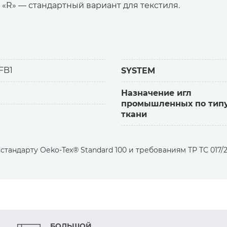
«R» — стандартный вариант для текстиля.
ельевые и другие трикотажные и тканые материалы.
спошивальный шов.
ия иглы
FB1
SYSTEM
тельно гладкой поверхностью,
Назначение игл
 прочностью.
промышленных по тип
ткани
ьзование иглы, качественные швы без повреждений
тандарту Оеko-Tex® Standard 100 и требованиям ТР ТС 017/2
БОЛЬШОЙ