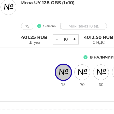
Игла UY 128 GBS (1x10)
75
Мин. заказ 10 ед.
в наличии
401.25
RUB
4012.50
RUB
−
+
Штука
С НДС
В НАЛИЧИИ
75
70
60