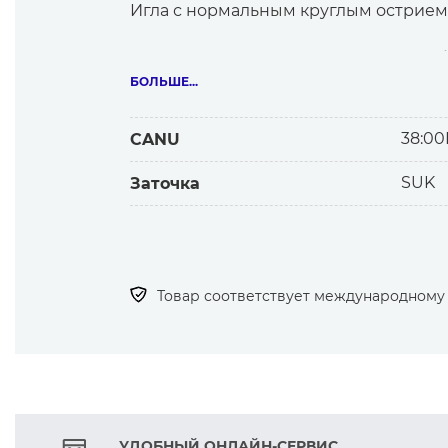
Игла с нормальным круглым острием 
— Легкие сорочечные, портьерные, б
— Другие материалы, если нужен ра
БОЛЬШЕ...
Особенности и выгоды использован
38:00
CANU
— Иглы SCHMETZ отличаются исключи
SUK
Заточка
точностью всех элементов и высокой
— Обеспечивают долгосрочное испол
Товар соответствует международному с
УДОБНЫЙ ОНЛАЙН-СЕРВИС