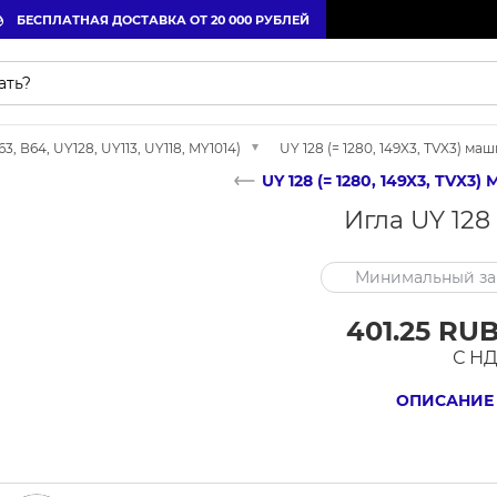
БЕСПЛАТНАЯ ДОСТАВКА ОТ 20 000 РУБЛЕЙ
 В64, UY128, UY113, UY118, MY1014)
UY 128 (= 1280, 149X3, TVX3) м
UY 128 (= 1280, 149X3, TV
Игла UY 128 
Минимальный зак
401.25 RUB
С Н
ОПИСАНИЕ