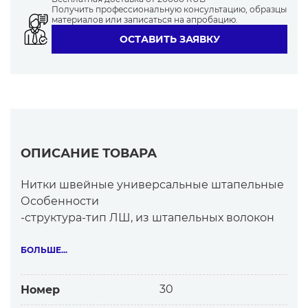
0182
0923
1384
0027
0528
Получить профессиональную консультацию, образцы
материалов или записаться на апробацию.
ОСТАВИТЬ ЗАЯВКУ
0805
0055
1147
0413
0239
ОПИСАНИЕ ТОВАРА
1081
1062
1212
0827
0129
Нитки швейные универсальные штапельные
Особенности
-структура-тип ЛШ, из штапельных волокон
0157
0638
1175
0815
0284
-матовые, ворсистые
Штапельные нитки самые востребованные
БОЛЬШЕ...
из универсальных
Высококачественные нитки Белфил по
30
Номер
сравнению с китайскими, российскими:
0381
0387
0770
0511
0006