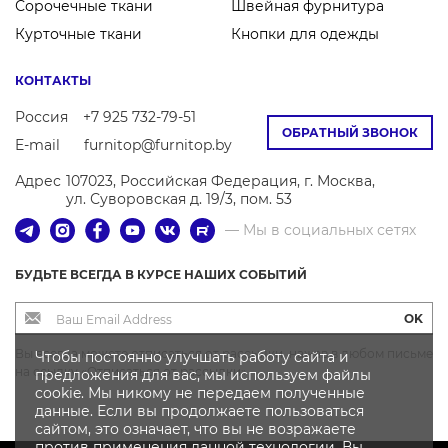
Сорочечные ткани
Швейная фурнитура
Курточные ткани
Кнопки для одежды
0273
1427
0450
0009
0022
КОНТАКТЫ
Россия
+7 925 732-79-51
ОБРАТНЫЙ ЗВОНОК
E-mail
furnitop@furnitop.by
1095
0852
1079
0637
0698
Адрес
107023, Российская Федерация, г. Москва,
ул. Суворовская д. 19/3, пом. 53
— Мы в социальных сетях
1177
0134
0425
0636
0141
БУДЬТЕ ВСЕГДА В КУРСЕ НАШИХ СОБЫТИЙ
OK
Вы всегда можете отписаться от рассылки, нажав в любом письме
Чтобы постоянно улучшать работу сайта и
на ссылку «Отписаться от рассылки»
предложения для вас, мы используем файлы
0628
0084
0307
0224
0999
cookie. Мы никому не передаем полученные
данные. Если вы продолжаете пользоваться
сайтом, это означает, что вы не возражаете
против применения данной технологии. Вы