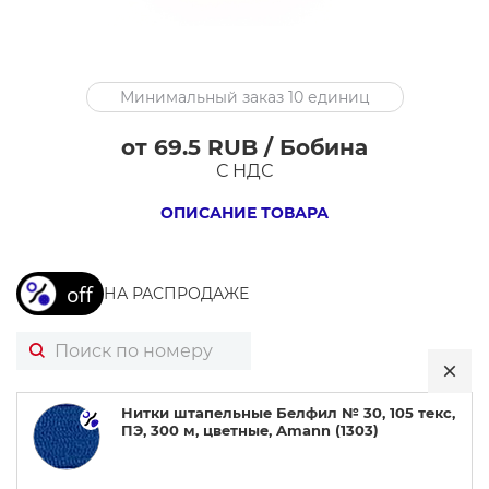
Нитки
Минимальный заказ 10 единиц
штапельные
Белфил
от 69.5 RUB / Бобина
№
С НДС
30,
ОПИСАНИЕ ТОВАРА
105
текс,
ПЭ,
НА РАСПРОДАЖЕ
300
м,
цветные,
Amann
Нитки штапельные Белфил № 30, 105 текс,
ПЭ, 300 м, цветные, Amann (1303)