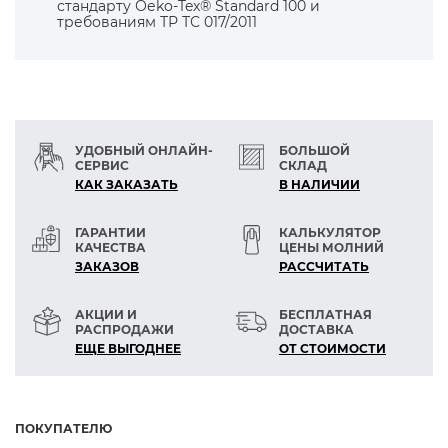
стандарту Оеko-Tex® Standard 100 и
-другие цвета Белфил можно заказать:
требованиям ТР ТС 017/2011
1)по картам Сабатекс, Саба
2)по Pantone textile, минимум 22 бобины по
1235
0267
0147
0482
1237
5000м
УДОБНЫЙ ОНЛАЙН-
БОЛЬШОЙ
СЕРВИС
СКЛАД
КАК ЗАКАЗАТЬ
В НАЛИЧИИ
0411
0261
1222
0839
0063
ГАРАНТИИ
КАЛЬКУЛЯТОР
КАЧЕСТВА
ЦЕНЫ МОЛНИЙ
ЗАКАЗОВ
РАСCЧИТАТЬ
0361
0082
1161
1423
0260
АКЦИИ И
БЕСПЛАТНАЯ
РАСПРОДАЖИ
ДОСТАВКА
ЕЩЕ ВЫГОДНЕЕ
ОТ СТОИМОСТИ
0998
1429
0121
0420
0943
ПОКУПАТЕЛЮ