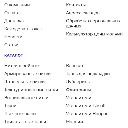
О компании
Контакты
Оплата
Адреса складов
Доставка
Обработка персональных
1428
0111
0331
0240
0787
данных
Как сделать заказ
Калькулятор цены молний
Новости
Статьи
0035
0731
0075
0345
0508
КАТАЛОГ
Нитки швейные
Вельвет
Армированные нитки
Ткань для подкладки
Штапельные нитки
Дублерины
1168
1379
0262
0160
0332
Текстурированные нитки
Флизелины
Вышивальные нитки
Утеплители
Ткани
Утеплители Isosoft
Льняные ткани
0432
0222
0323
Утеплители Hoopon
0404
0115
Трикотажные ткани
Молнии