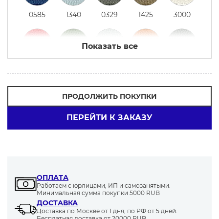
0585
1340
0329
1425
3000
Показать все
0104
1210
1338
1401
0322
ПРОДОЛЖИТЬ ПОКУПКИ
ПЕРЕЙТИ К ЗАКАЗУ
0554
0867
0732
0269
0485
0918
1055
1254
5094
1361
ОПЛАТА
Работаем с юрлицами, ИП и самозанятыми.
Минимальная сумма покупки 5000 RUB
ДОСТАВКА
Доставка по Москве от 1 дня, по РФ от 5 дней.
Бесплатная доставка от 20000 RUB