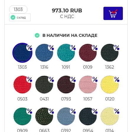
1303
973.10
RUB
С НДС
склад
В НАЛИЧИИ НА СКЛАДЕ
1303
1316
1091
0109
1362
0503
0431
0793
1057
0120
0909
0663
0392
0954
0114