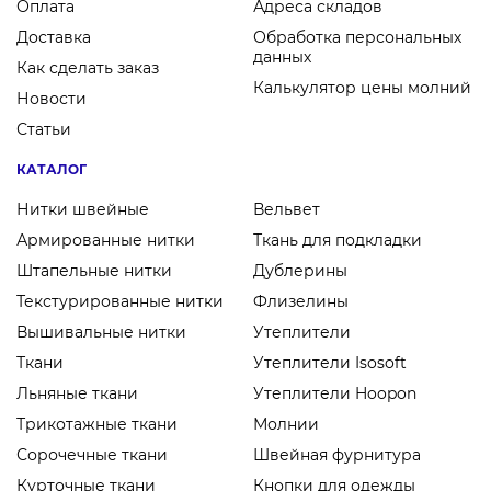
Оплата
Адреса складов
Доставка
Обработка персональных
данных
Как сделать заказ
Калькулятор цены молний
Новости
Статьи
КАТАЛОГ
Нитки швейные
Вельвет
Армированные нитки
Ткань для подкладки
Штапельные нитки
Дублерины
Текстурированные нитки
Флизелины
Вышивальные нитки
Утеплители
Ткани
Утеплители Isosoft
Льняные ткани
Утеплители Hoopon
Трикотажные ткани
Молнии
Сорочечные ткани
Швейная фурнитура
Курточные ткани
Кнопки для одежды