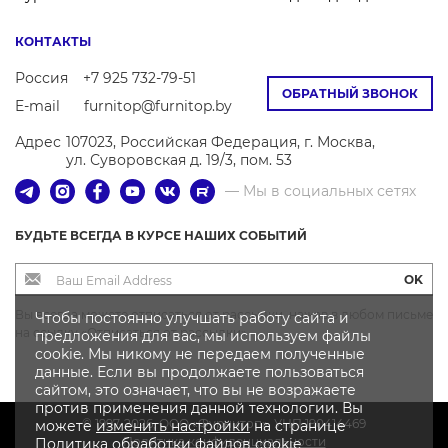
КОНТАКТЫ
Россия
+7 925 732-79-51
ОБРАТНЫЙ ЗВОНОК
E-mail
furnitop@furnitop.by
Адрес
107023, Российская Федерация, г. Москва,
ул. Суворовская д. 19/3, пом. 53
— Мы в социальных сетях
БУДЬТЕ ВСЕГДА В КУРСЕ НАШИХ СОБЫТИЙ
OK
Вы всегда можете отписаться от рассылки, нажав в любом письме
Чтобы постоянно улучшать работу сайта и
на ссылку «Отписаться от рассылки»
предложения для вас, мы используем файлы
cookie. Мы никому не передаем полученные
данные. Если вы продолжаете пользоваться
сайтом, это означает, что вы не возражаете
против применения данной технологии. Вы
© 1997-2026, OOO «Фурнитоп», УНП 190414469
можете
изменить настройки
на странице
Политика конфиденциальности
Политика
обработки файлов
cookie