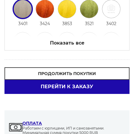
3401
3424
3853
3521
3402
Показать все
3313
3560
3884
3992
3329
ПРОДОЛЖИТЬ ПОКУПКИ
ПЕРЕЙТИ К ЗАКАЗУ
3261
3129
3400
3407
3209
3532
3240
1001
3324
3518
ОПЛАТА
Работаем с юрлицами, ИП и самозанятыми.
Минимальная сумма покупки 5000 RUB