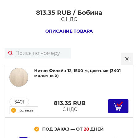
813.35 RUB / Бобина
Нитки
С НДС
Филэйн
12,
ОПИСАНИЕ ТОВАРА
1500
м,
цветные
Нитки Филэйн 12, 1500 м, цветные (3401
молочный)
3401
813.35
RUB
С НДС
под заказ
ПОД ЗАКАЗ — ОТ
28
ДНЕЙ