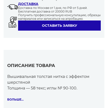
ДОСТАВКА
Доставка по Москве от 1 дня, по РФ от 5 дней.
Бесплатная доставка от 20000 RUB
3615
3234
3900
3406
3863
Получить профессиональную консультацию, образцы
материалов или записаться на апробацию.
ОСТАВИТЬ ЗАЯВКУ
3422
3511
3613
3327
3306
ОПИСАНИЕ ТОВАРА
3259
3602
3977
3305
3601
Вышивальная толстая нитка с эффектом
шерстяной
Толщина — 58 текс; иглы № 90-100.
3412
3336
FILAINE используется для машинной
БОЛЬШЕ...
вышивки трикотажной и костюмно-