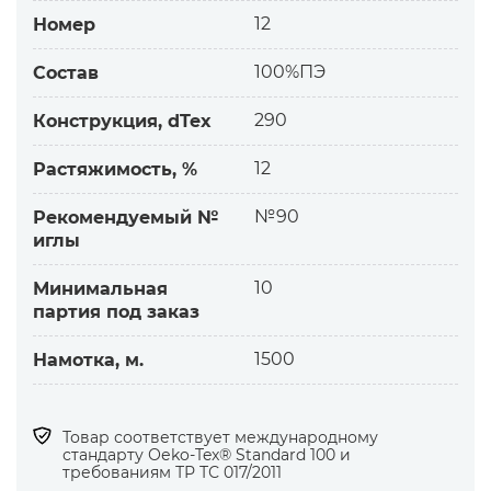
пальтовой
12
Номер
одежды, домашнего текстиля. Везде, где
нужен объём и пушистость декора.
100%ПЭ
Состав
Характеристика нитки и выгоды
290
Конструкция, dTex
12
Растяжимость, %
— Акриловая толстая нитка FILAINE внешне
похожа на шерстяную. Отличается мягкостью,
№90
Рекомендуемый №
объёмом, лёгкой пушистостью и матовым
иглы
видом.
— Узор имитирует ручную вышивку
10
Минимальная
шерстяной пряжей.
партия под заказ
— Акриловая нитка значительно прочнее
шерстяной, поэтому вышивка служит дольше.
1500
Намотка, м.
— Устойчивая к разрывам, нитка FILAINE
подходит для машинной вышивки,
декоративных и оверлочных строчек.
Товар соответствует международному
стандарту Оеko-Tex® Standard 100 и
— Для узора требуется гораздо меньшее
требованиям ТР ТС 017/2011
стежков и расхода ниток.