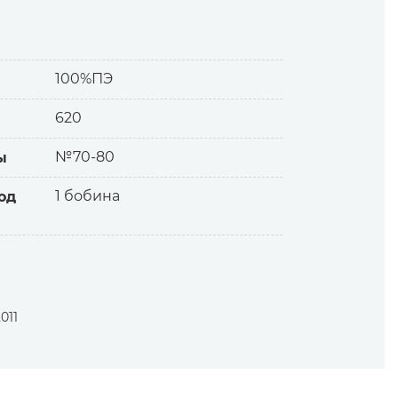
зделия.
100%ПЭ
620
№70-80
ы
1 бобина
од
 штапельных.
и.
011