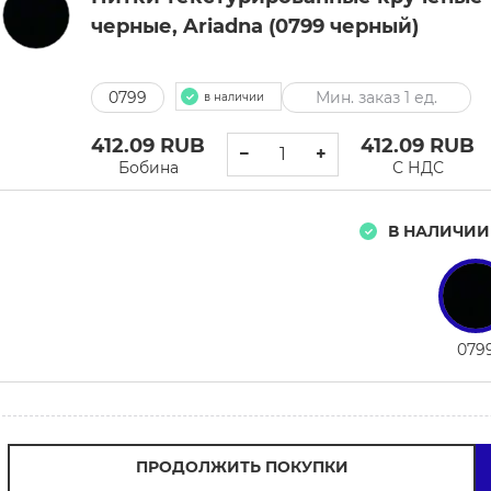
черные, Ariadna (0799 черный)
0799
Мин. заказ 1 ед.
в наличии
412.09
RUB
412.09
RUB
−
+
Бобина
С НДС
В НАЛИЧИИ
079
ПРОДОЛЖИТЬ ПОКУПКИ