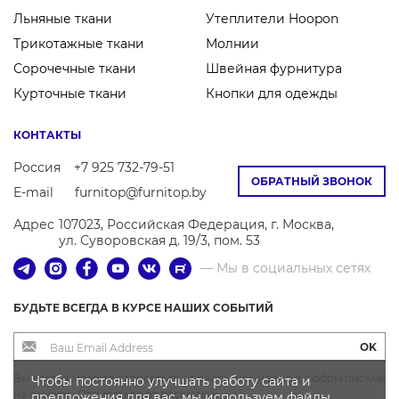
Льняные ткани
Утеплители Hoopon
Трикотажные ткани
Молнии
Сорочечные ткани
Швейная фурнитура
Курточные ткани
Кнопки для одежды
КОНТАКТЫ
Россия
+7 925 732-79-51
ОБРАТНЫЙ ЗВОНОК
E-mail
furnitop@furnitop.by
Адрес
107023, Российская Федерация, г. Москва,
ул. Суворовская д. 19/3, пом. 53
— Мы в социальных сетях
БУДЬТЕ ВСЕГДА В КУРСЕ НАШИХ СОБЫТИЙ
OK
Вы всегда можете отписаться от рассылки, нажав в любом письме
Чтобы постоянно улучшать работу сайта и
на ссылку «Отписаться от рассылки»
предложения для вас, мы используем файлы