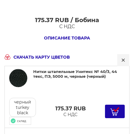
175.37 RUB / Бобина
Нитки
С НДС
штапельные
Унитекс
ОПИСАНИЕ ТОВАРА
№
40/3,
СКАЧАТЬ КАРТУ ЦВЕТОВ
44
текс,
Нитки штапельные Унитекс № 40/3, 44
ПЭ,
текс, ПЭ, 5000 м, черные (черный)
5000
м,
черные
черный
turkey
175.37
RUB
black
С НДС
склад