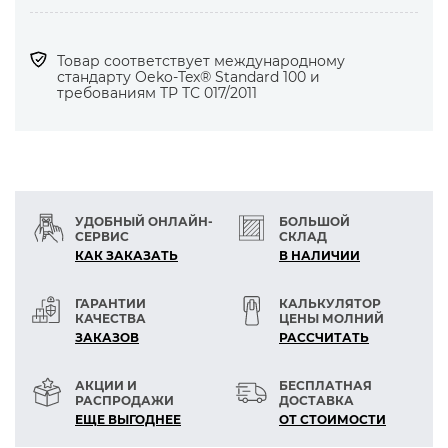
— пальтовые драпы
— стеганые полотна
Товар соответствует международному
— искусственные и натуральные кожа, замша,
стандарту Оеko-Tex® Standard 100 и
мех
требованиям ТР ТС 017/2011
Рекомендуются:
— для декоративных швов
— сшивания подкладки для обуви
УДОБНЫЙ ОНЛАЙН-
БОЛЬШОЙ
СЕРВИС
СКЛАД
КАК ЗАКАЗАТЬ
В НАЛИЧИИ
ГАРАНТИИ
КАЛЬКУЛЯТОР
КАЧЕСТВА
ЦЕНЫ МОЛНИЙ
ЗАКАЗОВ
РАСCЧИТАТЬ
АКЦИИ И
БЕСПЛАТНАЯ
РАСПРОДАЖИ
ДОСТАВКА
ЕЩЕ ВЫГОДНЕЕ
ОТ СТОИМОСТИ