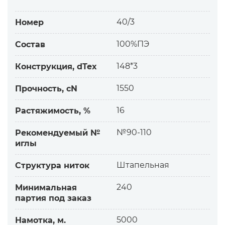
из универсальных
Качественные нитки Унитекс по сравнению с
40/3
Номер
более дешевыми
— равномерные по толщине, меньше узлов
100%ПЭ
Состав
— прочные, устойчивой окраски
— хорошее скольжение нитки
148*3
Конструкция, dTex
— метраж, технические характеристики
1550
Прочность, cN
соответствуют заявленным
Завод-изготовитель использует:
16
Растяжимость, %
— качественное исходное сырье
— силикон высокого качества для смазки
№90-110
Рекомендуемый №
Качество ниток постоянно тестируем на
иглы
заводе.
Назначение:
Штапельная
Структура ниток
— для изделий и швов, подверженных
интенсивной носке
240
Минимальная
партия под заказ
— для пошива и обметывания
материалов среднетяжелого типа
5000
Намотка, м.
— мебельные, матрасные