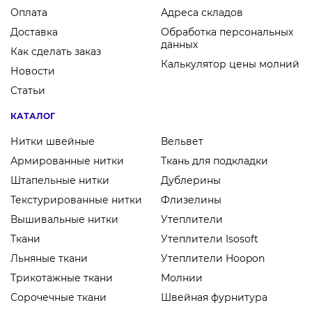
Оплата
Адреса складов
Доставка
Обработка персональных
данных
Как сделать заказ
Калькулятор цены молний
Новости
Статьи
КАТАЛОГ
Нитки швейные
Вельвет
Армированные нитки
Ткань для подкладки
Штапельные нитки
Дублерины
Текстурированные нитки
Флизелины
Вышивальные нитки
Утеплители
Ткани
Утеплители Isosoft
Льняные ткани
Утеплители Hoopon
Трикотажные ткани
Молнии
Сорочечные ткани
Швейная фурнитура