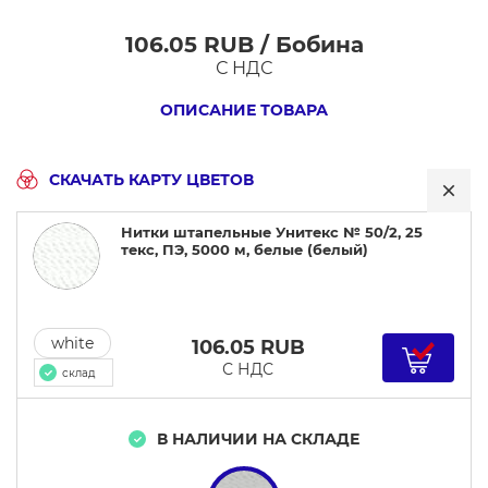
106.05 RUB / Бобина
Нитки
С НДС
штапельные
Унитекс
ОПИСАНИЕ ТОВАРА
№
50/2,
СКАЧАТЬ КАРТУ ЦВЕТОВ
25
текс,
Нитки штапельные Унитекс № 50/2, 25
ПЭ,
текс, ПЭ, 5000 м, белые (белый)
5000
м,
белые
white
106.05
RUB
С НДС
склад
В НАЛИЧИИ НА СКЛАДЕ