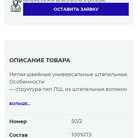
материалов или записаться на апробацию.
ОСТАВИТЬ ЗАЯВКУ
ОПИСАНИЕ ТОВАРА
Нитки швейные универсальные штапельные.
Особенности
— структура-тип ЛШ, из штапельных волокон
— матовые, ворсистые
Штапельные нитки — самые востребованные
БОЛЬШЕ...
из универсальных
Качественные нитки Унитекс по сравнению с
50/2
Номер
более дешевыми:
— равномерные по толщине, меньше узлов
100%ПЭ
Состав