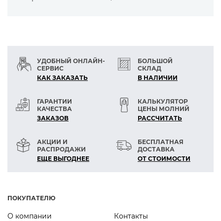
эконом-класса
— для челночной нитки при вышивке
Цветовая карта — 500 цветов, на складе
более 390.
— другие цвета по карте Pantone textile,
УДОБНЫЙ ОНЛАЙН-
БОЛЬШОЙ
минимум 240 бобин по 5000м
СЕРВИС
СКЛАД
КАК ЗАКАЗАТЬ
В НАЛИЧИИ
ГАРАНТИИ
КАЛЬКУЛЯТОР
КАЧЕСТВА
ЦЕНЫ МОЛНИЙ
ЗАКАЗОВ
РАСCЧИТАТЬ
АКЦИИ И
БЕСПЛАТНАЯ
РАСПРОДАЖИ
ДОСТАВКА
ЕЩЕ ВЫГОДНЕЕ
ОТ СТОИМОСТИ
ПОКУПАТЕЛЮ
О компании
Контакты