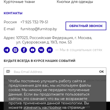
Курточные ткани
Кнопки для одежды
КОНТАКТЫ
Россия
+7 925 732-79-51
ОБРАТНЫЙ ЗВОНОК
E-mail
furnitop@furnitop.by
Адрес
107023, Российская Федерация, г. Москва,
ул. Суворовская д. 19/3, пом. 53
— Мы в социальных сетях
БУДЬТЕ ВСЕГДА В КУРСЕ НАШИХ СОБЫТИЙ
OK
Вы всегда можете отписаться от рассылки, нажав в любом письме
Чтобы постоянно улучшать работу сайта и
на ссылку «Отписаться от рассылки»
предложения для вас, мы используем файлы
cookie. Мы никому не передаем полученные
данные. Если вы продолжаете пользоваться
сайтом, это означает, что вы не возражаете
против применения данной технологии. Вы
© 1997-2026, OOO «Фурнитоп», УНП 190414469
можете
изменить настройки
на странице