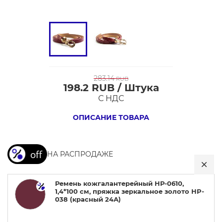
283.14
RUB
198.2 RUB / Штука
Ремень
С НДС
кожгалантерейный
НР-0610,
ОПИСАНИЕ ТОВАРА
1,4*100
см,
НА РАСПРОДАЖЕ
пряжка
зеркальное
золото
Ремень кожгалантерейный НР-0610,
1,4*100 см, пряжка зеркальное золото HP-
HP-
038 (красный 24А)
038