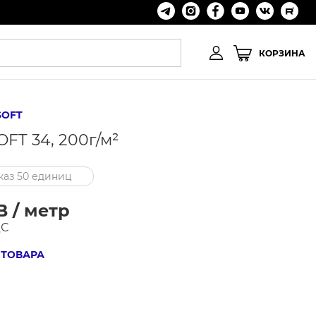
КОРЗИНА
SOFT
FT 34, 200г/м²
аз 50 единиц
B / метр
ДС
 ТОВАРА