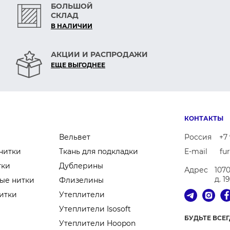
БОЛЬШОЙ
СКЛАД
В НАЛИЧИИ
АКЦИИ И РАСПРОДАЖИ
ЕЩЕ ВЫГОДНЕЕ
КОНТАКТЫ
Вельвет
Россия
+7 
нитки
Ткань для подкладки
E-mail
fu
тки
Дублерины
Адрес
107
д. 1
ые нитки
Флизелины
итки
Утеплители
Утеплители Isosoft
БУДЬТЕ ВСЕ
Утеплители Hoopon