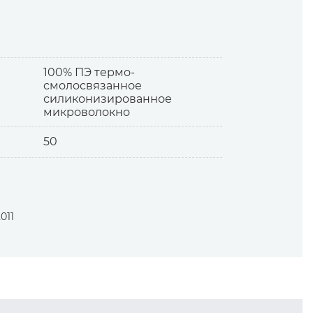
вномерное распределение волокон,
100% ПЭ термо-
смолосвязанное
силиконизированное
микроволокно
50
стесняют движений. В сочетании с
 — стёжка необязательна; в весе 150
/м² — стёжка.
011