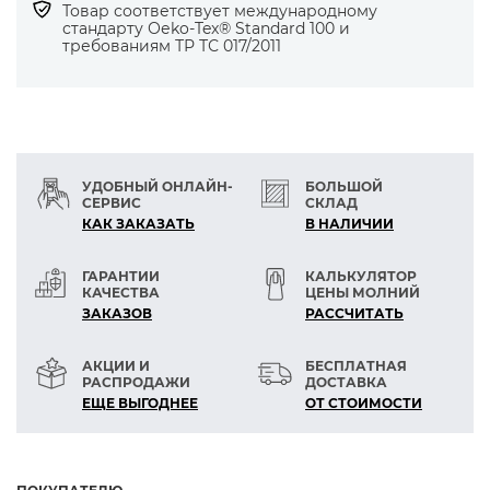
Товар соответствует международному
стандарту Оеko-Tex® Standard 100 и
Какими нитками стегать
требованиям ТР ТС 017/2011
Прочные, тонкие и гладкие нитки Серафил
№150 и180, иглы 55-70. Гладкая нитка не
цепляет утеплитель, а маленький прокол
снижает риск миграции. Нитки Серафил
подходят для стегальных
УДОБНЫЙ ОНЛАЙН-
БОЛЬШОЙ
СЕРВИС
СКЛАД
КАК ЗАКАЗАТЬ
В НАЛИЧИИ
ГАРАНТИИ
КАЛЬКУЛЯТОР
КАЧЕСТВА
ЦЕНЫ МОЛНИЙ
ЗАКАЗОВ
РАСCЧИТАТЬ
АКЦИИ И
БЕСПЛАТНАЯ
РАСПРОДАЖИ
ДОСТАВКА
ЕЩЕ ВЫГОДНЕЕ
ОТ СТОИМОСТИ