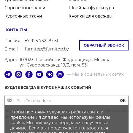
Сорочечные ткани
Швейная фурнитура
Курточные ткани
Кнопки для одежды
КОНТАКТЫ
Россия
+7 925 732-79-51
ОБРАТНЫЙ ЗВОНОК
E-mail
furnitop@furnitop.by
Адрес
107023, Российская Федерация, г. Москва,
ул. Суворовская д. 19/3, пом. 53
— Мы в социальных сетях
БУДЬТЕ ВСЕГДА В КУРСЕ НАШИХ СОБЫТИЙ
OK
Вы всегда можете отписаться от рассылки, нажав в любом письме
Чтобы постоянно улучшать работу сайта и
на ссылку «Отписаться от рассылки»
предложения для вас, мы используем файлы
cookie. Мы никому не передаем полученные
данные. Если вы продолжаете пользоваться