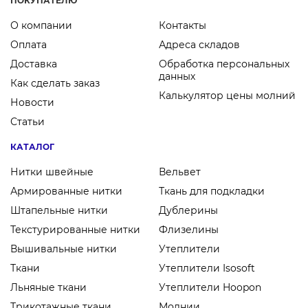
ПОКУПАТЕЛЮ
О компании
Контакты
Оплата
Адреса складов
Доставка
Обработка персональных
данных
Как сделать заказ
Калькулятор цены молний
Новости
Статьи
КАТАЛОГ
Нитки швейные
Вельвет
Армированные нитки
Ткань для подкладки
Штапельные нитки
Дублерины
Текстурированные нитки
Флизелины
Вышивальные нитки
Утеплители
Ткани
Утеплители Isosoft
Льняные ткани
Утеплители Hoopon
Трикотажные ткани
Молнии