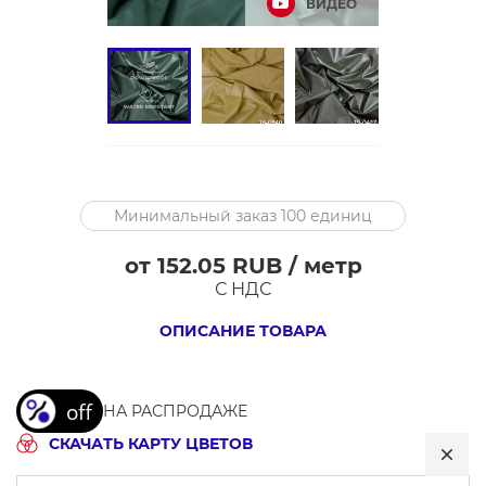
ВИДЕО
W318
Минимальный заказ 100 единиц
Ткань
курточная
от 152.05 RUB / метр
Taffeta
С НДС
380T,
ОПИСАНИЕ ТОВАРА
шир.146
см,
100%ПА,
НА РАСПРОДАЖЕ
36г/
СКАЧАТЬ КАРТУ ЦВЕТОВ
м²,
однотонная