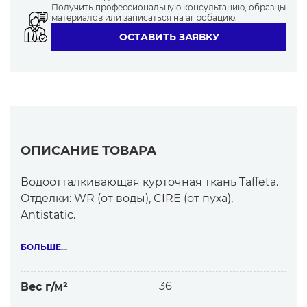
Получить профессиональную консультацию, образцы
материалов или записаться на апробацию.
ОСТАВИТЬ ЗАЯВКУ
ОПИСАНИЕ ТОВАРА
Водоотталкивающая курточная ткань Taffeta.
Отделки: WR (от воды), CIRE (от пуха),
Antistatic.
Идеальная ткань для стёжки с утеплителем.
Может использоваться как верхняя ткань для
БОЛЬШЕ...
пуховиков, так и стёганая подкладочная для
тёплых курток типа парки.
36
Вес г/м²