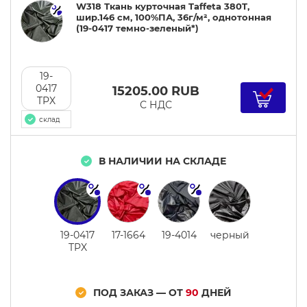
W318 Ткань курточная Taffeta 380T,
шир.146 см, 100%ПА, 36г/м², однотонная
(19-0417 темно-зеленый*)
19-
0417
15205.00
RUB
TPX
С НДС
склад
В НАЛИЧИИ НА СКЛАДЕ
19-0417
17-1664
19-4014
черный
TPX
ПОД ЗАКАЗ — ОТ
90
ДНЕЙ