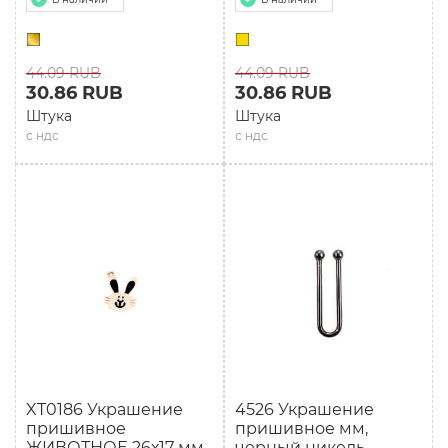
44.09 RUB
44.09 RUB
30.86 RUB
30.86 RUB
Штука
Штука
с ндс
с ндс
XT0186 Украшение
4526 Украшение
пришивное
пришивное мм,
ЖИВОТНОЕ 26х17 мм,
черный никель