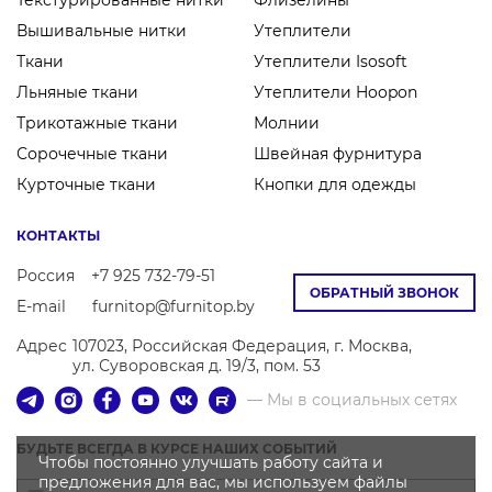
Текстурированные нитки
Флизелины
Вышивальные нитки
Утеплители
Ткани
Утеплители Isosoft
Льняные ткани
Утеплители Hoopon
Трикотажные ткани
Молнии
Сорочечные ткани
Швейная фурнитура
Курточные ткани
Кнопки для одежды
КОНТАКТЫ
Россия
+7 925 732-79-51
ОБРАТНЫЙ ЗВОНОК
E-mail
furnitop@furnitop.by
Адрес
107023, Российская Федерация, г. Москва,
ул. Суворовская д. 19/3, пом. 53
— Мы в социальных сетях
БУДЬТЕ ВСЕГДА В КУРСЕ НАШИХ СОБЫТИЙ
Чтобы постоянно улучшать работу сайта и
предложения для вас, мы используем файлы