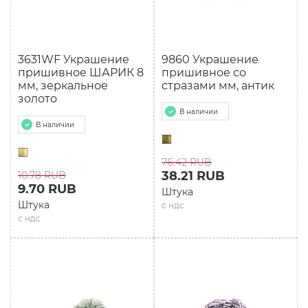
3631WF Украшение
9860 Украшение
пришивное ШАРИК 8
пришивное со
мм, зеркальное
стразами мм, антик
золото
В наличии
В наличии
76.42 RUB
38.21 RUB
10.78 RUB
9.70 RUB
Штука
Штука
с ндс
с ндс