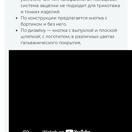
система защёлки не подходит для трикотажа
и тонких изделий.
По конструкции предлагается кнопка с
бортиком и без него.
По дизайну — кнопка с выпуклой и плоской
шляпкой; с логотипом; в различных цветах
гальванического покрытия.