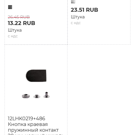
23.51 RUB
Штука
26.45 RUB
13.22 RUB
с ндс
Штука
с ндс
12LHK0219+486
Кнопка краевая
пружинный контакт