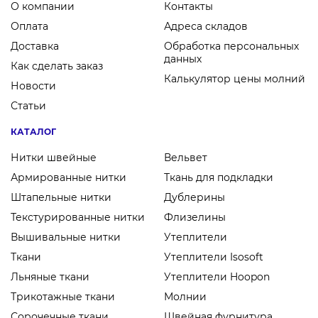
О компании
Контакты
Оплата
Адреса складов
Доставка
Обработка персональных
данных
Как сделать заказ
Калькулятор цены молний
Новости
Статьи
КАТАЛОГ
Нитки швейные
Вельвет
Армированные нитки
Ткань для подкладки
Штапельные нитки
Дублерины
Текстурированные нитки
Флизелины
Вышивальные нитки
Утеплители
Ткани
Утеплители Isosoft
Льняные ткани
Утеплители Hoopon
Трикотажные ткани
Молнии
Сорочечные ткани
Швейная фурнитура