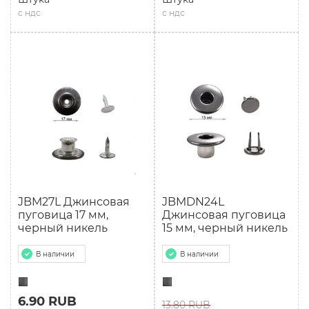
с ндс
с ндс
JBM27L Джинсовая
JBMDN24L
пуговица 17 мм,
Джинсовая пуговица
черный никель
15 мм, черный никель
В наличии
В наличии
6.90 RUB
13.80 RUB