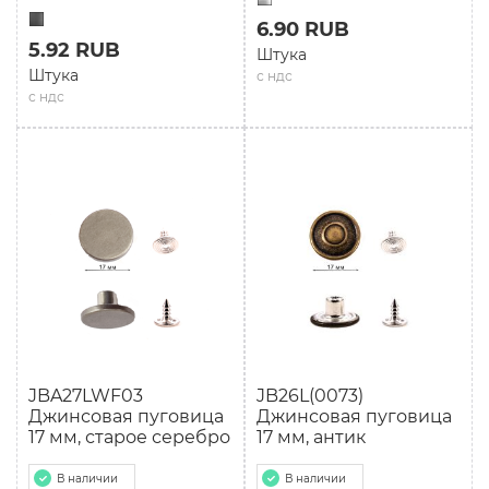
6.90 RUB
5.92 RUB
Штука
Штука
с ндс
с ндс
JBA27LWF03
JB26L(0073)
Джинсовая пуговица
Джинсовая пуговица
17 мм, старое серебро
17 мм, антик
В наличии
В наличии