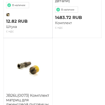
детали)
В наличии
В наличии
1483.72 RUB
12.82 RUB
Комплект
Штука
с ндс
с ндс
JB26L(0073) Комплект
матриц для
джинсовой пуговицы