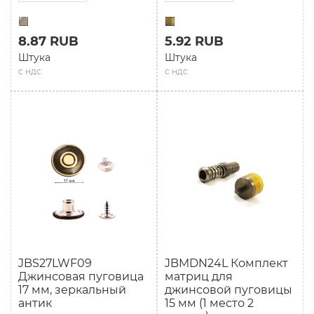
8.87 RUB
5.92 RUB
Штука
Штука
с ндс
с ндс
JBS27LWF09
JBMDN24L Комплект
Джинсовая пуговица
матриц для
17 мм, зеркальный
джинсовой пуговицы
антик
15 мм (1 место 2