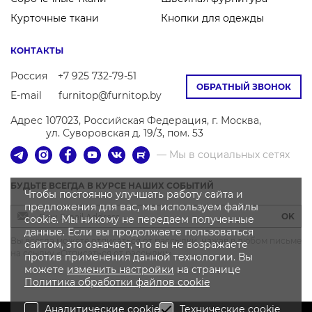
Курточные ткани
Кнопки для одежды
КОНТАКТЫ
Россия
+7 925 732-79-51
ОБРАТНЫЙ ЗВОНОК
E-mail
furnitop@furnitop.by
Адрес
107023, Российская Федерация, г. Москва,
ул. Суворовская д. 19/3, пом. 53
— Мы в социальных сетях
БУДЬТЕ ВСЕГДА В КУРСЕ НАШИХ СОБЫТИЙ
Чтобы постоянно улучшать работу сайта и
предложения для вас, мы используем файлы
OK
cookie. Мы никому не передаем полученные
данные. Если вы продолжаете пользоваться
Вы всегда можете отписаться от рассылки, нажав в любом письме
сайтом, это означает, что вы не возражаете
на ссылку «Отписаться от рассылки»
против применения данной технологии. Вы
можете
изменить настройки
на странице
Политика
обработки файлов
cookie
Аналитические cookie
Технические cookie