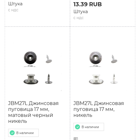
Штука
13.39 RUB
с ндс
Штука
с ндс
JBM27L Джинсовая
JBM27L Джинсовая
пуговица 17 мм,
пуговица 17 мм,
матовый черный
никель
никель
В наличии
В наличии