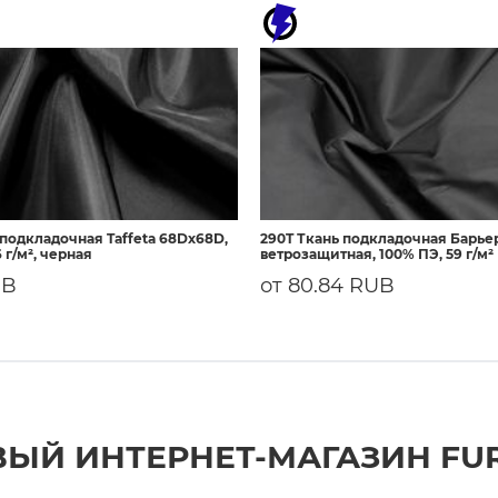
 подкладочная Taffeta 68Dх68D,
290T Ткань подкладочная Барье
 г/м², черная
ветрозащитная, 100% ПЭ, 59 г/м²
UB
от 80.84 RUB
ЫЙ ИНТЕРНЕТ-МАГАЗИН FU