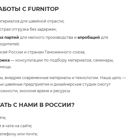
БОТЫ С FURNITOP
атериалов для швейной отрасли;
трая отгрузка без задержек;
х партий
для мелкого производства и
апробаций
для
одителей;
всей России и странам Таможенного союза;
ржка
— консультации по подбору материалов, семинары,
омощь.
, внедряя современные материалы и технологии. Наша цель —
рых швейные предприятия и дизайнерские студии смогут
ожности, экономя время и ресурсы.
АТЬ С НАМИ В РОССИИ?
те;
в чате на сайте;
елефону или почте;