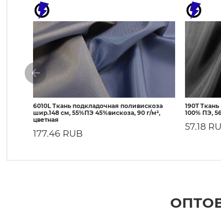
6010L Ткань подкладочная поливискоза
190T Ткань
шир.148 см, 55%ПЭ 45%вискоза, 90 г/м²,
100% ПЭ, 56
цветная
57.18 R
177.46 RUB
ОПТОВ