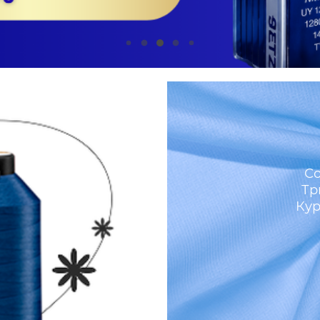
м
Со
Тр
Кур
И