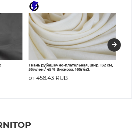
р
Ткань рубашечно-плательная, шир. 132 см,
3080 Д
55%лён / 45 % Вискоза, 165г/м2.
50г/м²
от 458.43 RUB
108.
RNITOP