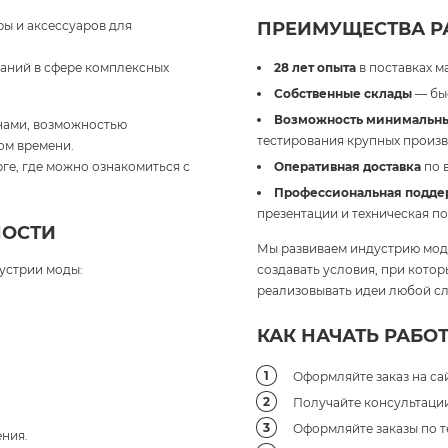
ы и аксессуаров для
ПРЕИМУЩЕСТВА РА
паний в сфере комплексных
28 лет опыта
в поставках м
Собственные склады
— быс
Возможность минимальны
нами, возможностью
тестирования крупных произв
ом времени.
ге, где можно ознакомиться с
Оперативная доставка
по 
Профессиональная подде
презентации и техническая п
НОСТИ
Мы развиваем индустрию моды
устрии моды:
создавать условия, при кото
реализовывать идеи любой сл
КАК НАЧАТЬ РАБОТ
Оформляйте заказ на сай
Получайте консультации 
Оформляйте заказы по т
ния.