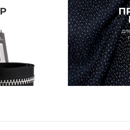
Р
П
а
для