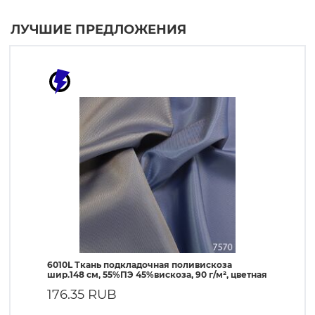
ЛУЧШИЕ ПРЕДЛОЖЕНИЯ
6010L Ткань подкладочная поливискоза
190T Т
шир.148 см, 55%ПЭ 45%вискоза, 90 г/м², цветная
ПЭ, 56 
176.35 RUB
56.8