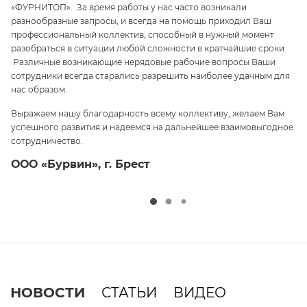
«ФУРНИТОП». За время работы у нас часто возникали
па
разнообразные запросы, и всегда на помощь приходил Ваш
ги
профессиональный коллектив, способный в нужный момент
ре
 и
разобраться в ситуации любой сложности в кратчайшие сроки.
п
Различные возникающие нерядовые рабочие вопросы Ваши
и 
сотрудники всегда старались разрешить наиболее удачным для
С
нас образом.
те
Выражаем нашу благодарность всему коллективу, желаем Вам
э
успешного развития и надеемся на дальнейшее взаимовыгодное
ср
сотрудничество.
О
ООО «Бурвин», г. Брест
НОВОСТИ
СТАТЬИ
ВИДЕО