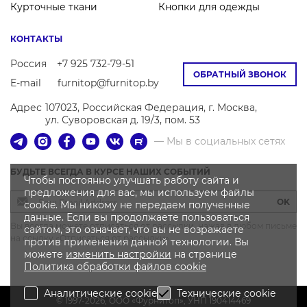
Курточные ткани
Кнопки для одежды
КОНТАКТЫ
Россия
+7 925 732-79-51
ОБРАТНЫЙ ЗВОНОК
E-mail
furnitop@furnitop.by
Адрес
107023, Российская Федерация, г. Москва,
ул. Суворовская д. 19/3, пом. 53
— Мы в социальных сетях
БУДЬТЕ ВСЕГДА В КУРСЕ НАШИХ СОБЫТИЙ
Чтобы постоянно улучшать работу сайта и
предложения для вас, мы используем файлы
OK
cookie. Мы никому не передаем полученные
данные. Если вы продолжаете пользоваться
Вы всегда можете отписаться от рассылки, нажав в любом письме
сайтом, это означает, что вы не возражаете
на ссылку «Отписаться от рассылки»
против применения данной технологии. Вы
можете
изменить настройки
на странице
Политика
обработки файлов
cookie
Аналитические cookie
Технические cookie
© 1997-2026, OOO «Фурнитоп», УНП 190414469