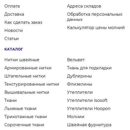
Оплата
Адреса складов
Доставка
Обработка персональных
данных
Как сделать заказ
Калькулятор цены молний
Новости
Статьи
КАТАЛОГ
Нитки швейные
Вельвет
Армированные нитки
Ткань для подкладки
Штапельные нитки
Дублерины
Текстурированные нитки
Флизелины
Вышивальные нитки
Утеплители
Ткани
Утеплители Isosoft
Льняные ткани
Утеплители Hoopon
Трикотажные ткани
Молнии
Сорочечные ткани
Швейная фурнитура