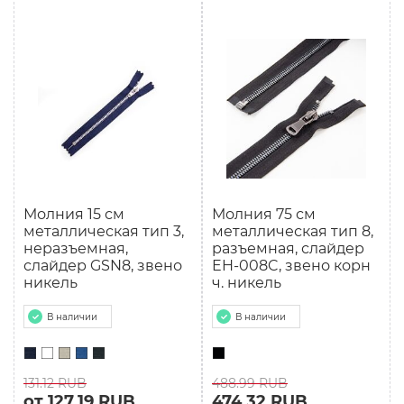
Молния 15 см
Молния 75 см
металлическая тип 3,
мeталлическая тип 8,
неразъемная,
разъемная, слайдер
слайдер GSN8, звено
EH-008C, звено корн
никель
ч. никель
В наличии
В наличии
131.12 RUB
488.99 RUB
от 127.19 RUB
474.32 RUB