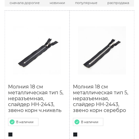
сначала дорогие
новинки
популярные
распродажа
Молния 18 см
Молния 18 см
мeталлическая тип 5,
мeталлическая тип 5,
неразъемная,
неразъемная,
слайдер НН-2443,
слайдер НН-2443,
звено корн ч.никель
звено корн серебро
В наличии
В наличии