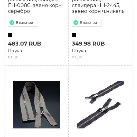
EH-008C, звено корн
слайдера HH-2443,
серебро
звено корн ч.никель
В наличии
В наличии
483.07 RUB
349.98 RUB
Штука
Штука
с ндс
с ндс