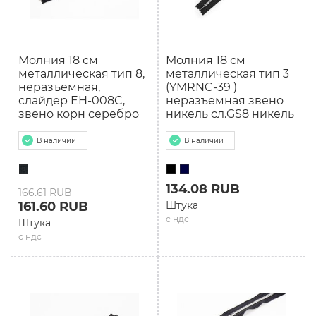
Молния 18 см
Молния 18 см
мeталлическая тип 8,
мeталлическая тип 3
неразъемная,
(YMRNC-39 )
слайдер EH-008C,
неразъемная звено
звено корн серебро
никель сл.GS8 никель
В наличии
В наличии
134.08 RUB
166.61 RUB
161.60 RUB
Штука
с ндс
Штука
с ндс