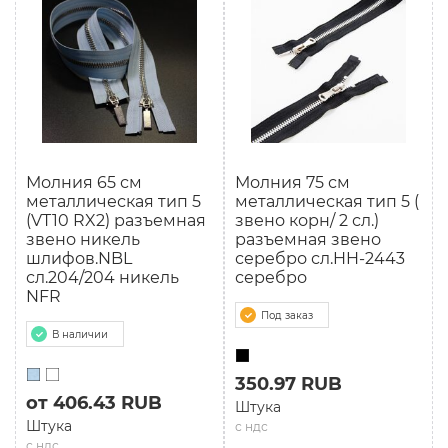
Молния 65 см
Молния 75 см
мeталлическая тип 5
мeталлическая тип 5 (
(VT10 RX2) разъемная
звено корн/ 2 сл.)
звено никель
разъемная звено
шлифов.NBL
серебро сл.HH-2443
сл.204/204 никель
серебро
NFR
Под заказ
В наличии
350.97 RUB
от 406.43 RUB
Штука
Штука
с ндс
с ндс