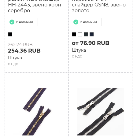
НН-2443, звено корн
слайдер GSN8, звено
серебро
золото
В наличии
В наличии
от 76.90 RUB
262.24 RUB
254.36 RUB
Штука
с ндс
Штука
с ндс