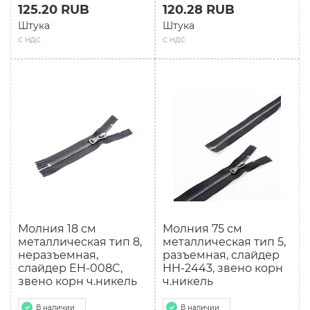
125.20 RUB
120.28 RUB
Штука
Штука
с ндс
с ндс
Молния 18 см
Молния 75 см
мeталлическая тип 8,
мeталлическая тип 5,
неразъемная,
разъемная, слайдер
слайдер EH-008C,
HH-2443, звено корн
звено корн ч.никель
ч.никель
В наличии
В наличии