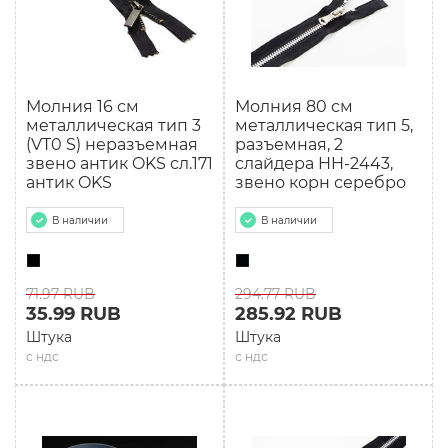
Молния 16 см
Молния 80 см
мeталлическая тип 3
мeталлическая тип 5,
(VT0 S) неразъемная
разъемная, 2
звено антик OKS сл.171
слайдера HH-2443,
антик OKS
звено корн серебро
В наличии
В наличии
71.97 RUB
294.77 RUB
35.99 RUB
285.92 RUB
Штука
Штука
с ндс
с ндс