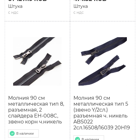
Штука
Штука
с ндс
с ндс
Молния 90 см
Молния 90 см
мeталлическая тип 8,
мeталлическая тип 5
разъемная, 2
(звено Y/2cл.)
слайдера EH-008C,
разъемная ч. никель
звено корн ч.никель
ABS022
2сл.16508/16039 20H19
В наличии
В наличии