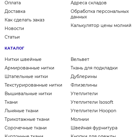
Оплата
Адреса складов
Доставка
Обработка персональных
данных
Как сделать заказ
Калькулятор цены молний
Новости
Статьи
КАТАЛОГ
Нитки швейные
Вельвет
Армированные нитки
Ткань для подкладки
Штапельные нитки
Дублерины
Текстурированные нитки
Флизелины
Вышивальные нитки
Утеплители
Ткани
Утеплители Isosoft
Льняные ткани
Утеплители Hoopon
Трикотажные ткани
Молнии
Сорочечные ткани
Швейная фурнитура
Курточные ткани
Кнопки для одежды