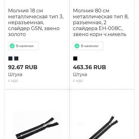
Молния 18 см
Молния 80 см
металлическая тип 3,
мeталлическая тип 8,
неразъемная,
разъемная, 2
слайдер GSN, звено
слайдера EH-008C,
золото
звено корн ч.никель
В наличии
В наличии
92.67 RUB
463.36 RUB
Штука
Штука
с ндс
с ндс