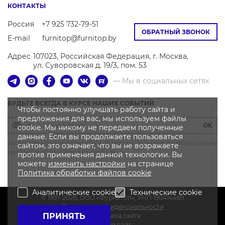
КОНТАКТЫ
Россия
+7 925 732-79-51
ОБРАТНЫЙ ЗВОНОК
E-mail
furnitop@furnitop.by
Адрес
107023, Российская Федерация, г. Москва,
ул. Суворовская д. 19/3, пом. 53
— Мы в социальных сетях
БУДЬТЕ ВСЕГДА В КУРСЕ НАШИХ СОБЫТИЙ
Чтобы постоянно улучшать работу сайта и
предложения для вас, мы используем файлы
OK
cookie. Мы никому не передаем полученные
данные. Если вы продолжаете пользоваться
Вы всегда можете отписаться от рассылки, нажав в любом письме
сайтом, это означает, что вы не возражаете
на ссылку «Отписаться от рассылки»
против применения данной технологии. Вы
можете
изменить настройки
на странице
Политика
обработки файлов
cookie
Аналитические cookie
Технические cookie
© 1997-2026, OOO «Фурнитоп», УНП 190414469
Политика конфиденциальности
ПРИНЯТЬ
Поддержка сайта
Новый сайт