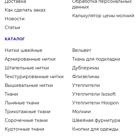
Доставка
Обработка персональных
данных
Как сделать заказ
Калькулятор цены молний
Новости
Статьи
КАТАЛОГ
Нитки швейные
Вельвет
Армированные нитки
Ткань для подкладки
Штапельные нитки
Дублерины
Текстурированные нитки
Флизелины
Вышивальные нитки
Утеплители
Ткани
Утеплители Isosoft
Льняные ткани
Утеплители Hoopon
Трикотажные ткани
Молнии
Сорочечные ткани
Швейная фурнитура
Курточные ткани
Кнопки для одежды