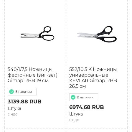
540/1/7,5 Ножницы
552/10,5 K Ножницы
фестонные (зиг-заг)
универсальные
Gimap RBB 19 см
KEVLAR Gimap RBB
26,5 см
В наличии
В наличии
3139.88 RUB
6974.68 RUB
Штука
Штука
с ндс
с ндс