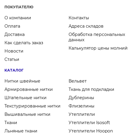
ПОКУПАТЕЛЮ
О компании
Контакты
Оплата
Адреса складов
Доставка
Обработка персональных
данных
Как сделать заказ
Калькулятор цены молний
Новости
Статьи
КАТАЛОГ
Нитки швейные
Вельвет
Армированные нитки
Ткань для подкладки
Штапельные нитки
Дублерины
Текстурированные нитки
Флизелины
Вышивальные нитки
Утеплители
Ткани
Утеплители Isosoft
Льняные ткани
Утеплители Hoopon