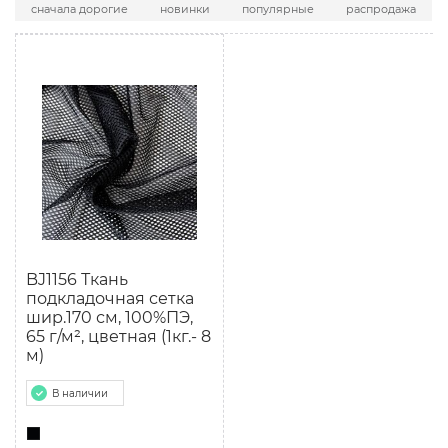
сначала дорогие
новинки
популярные
распродажа
BJ1156 Ткань
подкладочная сетка
шир.170 см, 100%ПЭ,
65 г/м², цветная (1кг.- 8
м)
В наличии