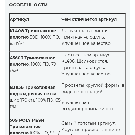
ОСОБЕННОСТИ
Артикул
Чем отличается артикул
KL408 Трикотажное
Легкая, шелковистая,
полотно
50D, 100% ПЭ,
приятная на ощупь.
65 г/м²
Улучшенное качество.
Плотнее, чем артикул
45603 Трикотажное
KL408. Шелковистая,
полотно
, 100% ПЭ, 79
приятная на ощупь.
г/м²
Улучшенное качество.
Просветы круглой формы в
BJ1156 Трикотажная
виде перфораций.
подкладочная сетка
шир.170 см, 100%ПЭ, 65
Улучшенная
г/м²
воздухопроницаемость.
509 POLY MESH
Самый толстый артикул.
Трикотажное
Круглые просветы в виде
полотно
,100% ПЭ, 95 г/