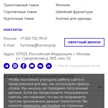
Трикотажные ткани
Молнии
Сорочечные ткани
Швейная фурнитура
Курточные ткани
Кнопки для одежды
КОНТАКТЫ
Россия
+7 925 732-79-51
ОБРАТНЫЙ ЗВОНОК
E-mail
furnitop@furnitop.by
Адрес
107023, Российская Федерация, г. Москва,
ул. Суворовская д. 19/3, пом. 53
— Мы в социальных сетях
БУДЬТЕ ВСЕГДА В КУРСЕ НАШИХ СОБЫТИЙ
Чтобы постоянно улучшать работу сайта и
предложения для вас, мы используем файлы
OK
cookie. Мы никому не передаем полученные
данные. Если вы продолжаете пользоваться
Вы всегда можете отписаться от рассылки, нажав в любом письме
сайтом, это означает, что вы не возражаете
на ссылку «Отписаться от рассылки»
против применения данной технологии. Вы
можете
изменить настройки
на странице